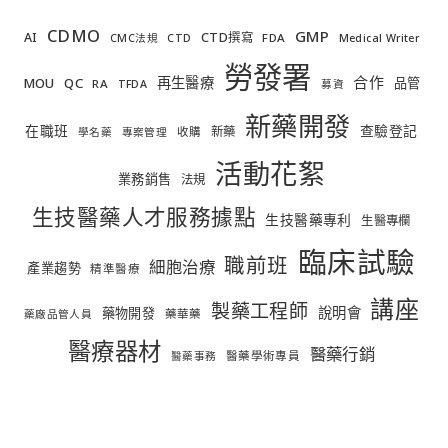
CDMO
GMP
AI
CTD撰寫
FDA
CMC法規
CTD
Medical Writer
勞發署
合作
再生醫療
MOU
QC
品管
RA
TFDA
募資
新藥開發
在職班
查驗登記
新藥
收購
學名藥
專案管理
活動花絮
業務銷售
法規
生技醫藥人才服務據點
生技醫藥專利
生醫專欄
臨床試驗
職前班
細胞治療
產業趨勢
精準醫療
講座
製藥工程師
說明會
藥物開發
藥華藥
藥廠品管人員
醫療器材
醫藥行銷
醫藥學術專員
醫藥事務