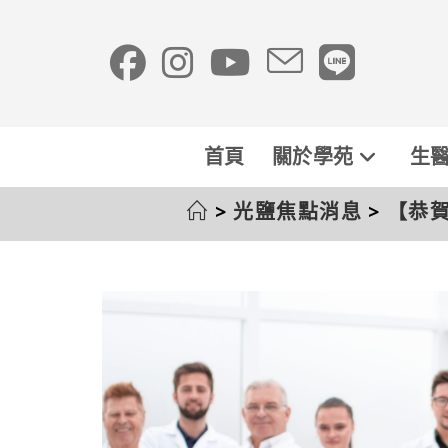
首頁
關於學苑
生醫
>
光鹽焦點消息
>
【恭