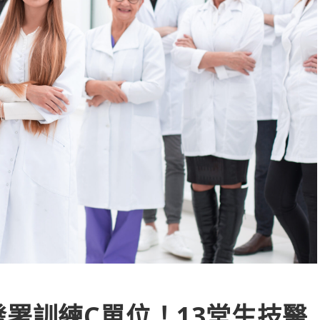
署訓練C單位！13堂生技醫