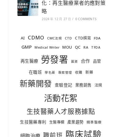
化：再生醫療業者的應對策
略
2024 年 12 月 27 日
/
0 COMMENTS
CDMO
AI
CTD撰寫
FDA
CMC法規
CTD
GMP
MOU
QC
RA
Medical Writer
TFDA
勞發署
合作
再生醫療
品管
募資
在職班
新藥
收購
學名藥
專案管理
新藥開發
查驗登記
業務銷售
法規
活動花絮
生技醫藥人才服務據點
生技醫藥專利
產業趨勢
生醫專欄
精準醫療
臨床試驗
職前班
細胞治療