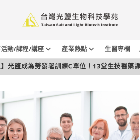
活動/課程/講座
產業熱點
生醫專欄
賀】光鹽成為勞發署訓練C單位！13堂生技醫藥