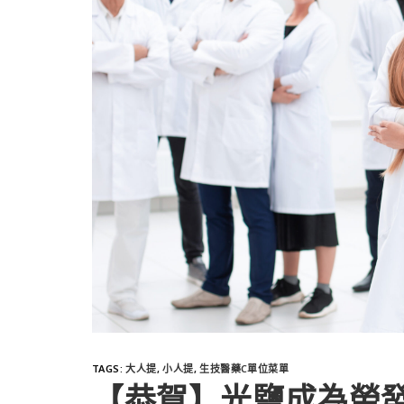
TAGS
:
大人提
,
小人提
,
生技醫藥C單位菜單
【恭賀】光鹽成為勞發