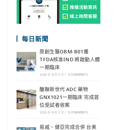
每日新聞
原創生醫OBM-B01獲
TFDA核准IND 將啟動人體
一期臨床
2026 年 8 月 5 日
/
0 COMMENTS
醣聯新世代 ADC 藥物
GNX1021一期臨床 完成首
位受試者收案
2026 年 8 月 3 日
/
0 COMMENTS
易威、健亞完成合併 台美