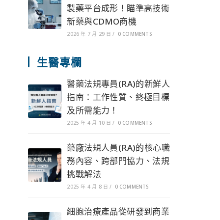
製藥平台成形！瞄準高技術
新藥與CDMO商機
2026 年 7 月 29 日
/
0 COMMENTS
生醫專欄
醫藥法規專員(RA)的新鮮人
指南：工作性質、終極目標
及所需能力！
2025 年 4 月 10 日
/
0 COMMENTS
藥廠法規人員(RA)的核心職
務內容、跨部門協力、法規
挑戰解法
2025 年 4 月 8 日
/
0 COMMENTS
細胞治療產品從研發到商業