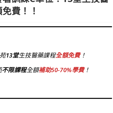
額免費！！
苑
13堂
生技醫藥課程
全額免費
！
苑
不限課程
全額
補助50-70%學費
！