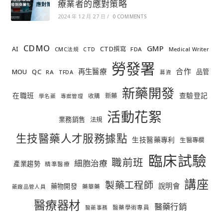
療業者的應對策略
2024 年 12 月 27 日
/
0 COMMENTS
CDMO
GMP
AI
CTD撰寫
FDA
CMC法規
CTD
Medical Writer
勞發署
合作
再生醫療
MOU
QC
品管
RA
TFDA
募資
新藥開發
在職班
查驗登記
新藥
收購
學名藥
專案管理
活動花絮
業務銷售
法規
生技醫藥人才服務據點
生技醫藥專利
生醫專欄
臨床試驗
職前班
細胞治療
產業趨勢
精準醫療
講座
製藥工程師
說明會
藥物開發
藥華藥
藥廠品管人員
醫療器材
醫藥行銷
醫藥學術專員
醫藥事務