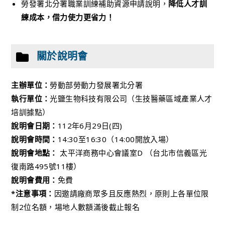
勞發署北分署職業訓練補助資源申請說明，
降低人才訓
練成本，借力使力更省力！
關於說明會
主辦單位：
勞動部勞動力發展署北分署
執行單位：
光鹽生物科技有限公司（生技醫藥區域產業人才
培訓據點）
說明會日期：
112年6月29日(四)
說明會時間：
14:30至16:30（14:00開放入場）
說明會地點：
太平洋商務中心會議室D （台北市信義區光
復南路495號11樓）
說明會費用：
免費
*注意事項：
因邀請廠商眾多且反應熱烈，原則上各單位限
制2位名額，場地人數額滿後截止報名