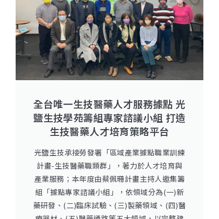
全台唯一生技醫藥人才服務據點 光
鹽生技學苑籌組專家諮議小組 打造
生技醫藥人才培育策略平台
光鹽生技承接勞發署「區域產業據點職業訓練
計畫-生技醫藥職類群」，著力於人才培育與
產業服務；本年度由蔡佩珊計畫主持人邀集籌
組「據點專家諮議小組」，依領域分為(一)新
藥研發、(二)臨床試驗、(三)製藥領域、(四)醫
療器材、(五)醫藥通路等五大領域，以完整建