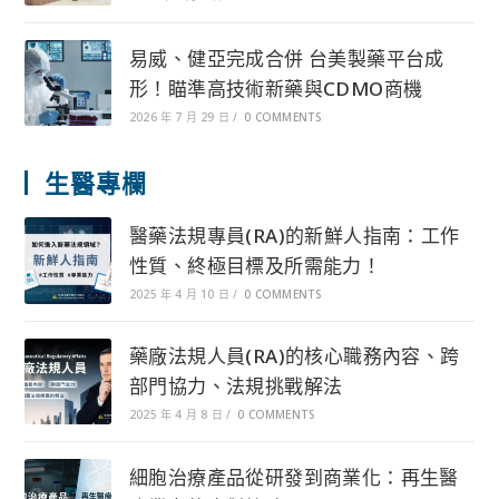
易威、健亞完成合併 台美製藥平台成
形！瞄準高技術新藥與CDMO商機
2026 年 7 月 29 日
/
0 COMMENTS
生醫專欄
醫藥法規專員(RA)的新鮮人指南：工作
性質、終極目標及所需能力！
2025 年 4 月 10 日
/
0 COMMENTS
藥廠法規人員(RA)的核心職務內容、跨
部門協力、法規挑戰解法
2025 年 4 月 8 日
/
0 COMMENTS
細胞治療產品從研發到商業化：再生醫