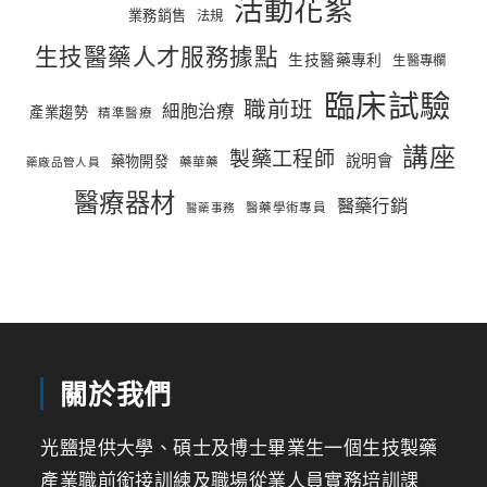
活動花絮
業務銷售
法規
生技醫藥人才服務據點
生技醫藥專利
生醫專欄
臨床試驗
職前班
細胞治療
產業趨勢
精準醫療
講座
製藥工程師
說明會
藥物開發
藥華藥
藥廠品管人員
醫療器材
醫藥行銷
醫藥學術專員
醫藥事務
關於我們
光鹽提供大學、碩士及博士畢業生一個生技製藥
產業職前銜接訓練及職場從業人員實務培訓課