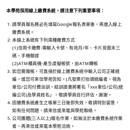
本學苑採用線上繳費系統，請注意下列重要事項：
請學員報名務必先填寫Google報名表單後，再進入線上
繳費系統。
本線上系統有下列兩種繳費方式
(1)信用卡繳費-需輸入卡號、有效月/年、卡片背面末三
碼、手機驗證
(2)ATM櫃員機-產生虛擬帳號，由ATM轉帳
如您需報帳，可直接於線上繳費系統中輸入公司正確統
編，或您可來信學苑告知。(凡發票打抬頭統編者，視為
單位/公司付費派訓，結訓證書將署名「xxx單位/公司(統
編公司)及學員姓名」，敬請學員自行評估，謝謝。
因繳費系統產生之帳單三日後即失效，敬請特別留意，
如有任何問題，請來信或來電與學苑聯絡。
公司團體(三人以上)報名作業，如無法於本繳費系統作業
者，再來信或來電本學苑洽詢。