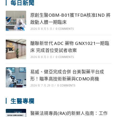
每日新聞
原創生醫OBM-B01獲TFDA核准IND 將
啟動人體一期臨床
2026 年 8 月 5 日
/
0 COMMENTS
醣聯新世代 ADC 藥物 GNX1021一期臨
床 完成首位受試者收案
2026 年 8 月 3 日
/
0 COMMENTS
易威、健亞完成合併 台美製藥平台成
形！瞄準高技術新藥與CDMO商機
2026 年 7 月 29 日
/
0 COMMENTS
生醫專欄
醫藥法規專員(RA)的新鮮人指南：工作