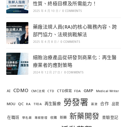
性質、終極目標及所需能力！
2025 年 4 月 10 日
/
0 COMMENTS
藥廠法規人員(RA)的核心職務內容、跨
部門協力、法規挑戰解法
2025 年 4 月 8 日
/
0 COMMENTS
細胞治療產品從研發到商業化：再生醫
療業者的應對策略
2024 年 12 月 27 日
/
0 COMMENTS
CDMO
GMP
AI
CTD撰寫
FDA
CMC法規
CTD
Medical Writer
勞發署
合作
再生醫療
MOU
QC
品管
RA
TFDA
募資
新藥開發
在職班
查驗登記
新藥
收購
學名藥
專案管理