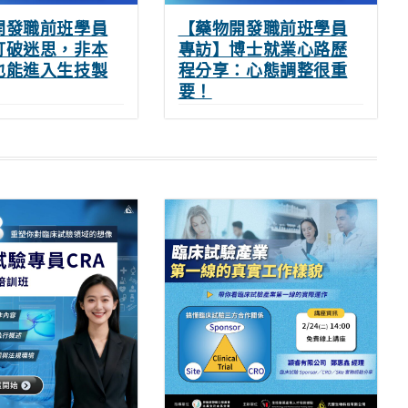
開發職前班學員
【藥物開發職前班學員
打破迷思，非本
專訪】博士就業心路歷
也能進入生技製
程分享：心態調整很重
要！