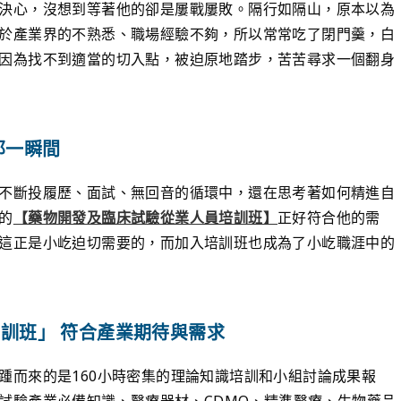
決心，沒想到等著他的卻是屢戰屢敗。隔行如隔山，原本以為
於產業界的不熟悉、職場經驗不夠，所以常常吃了閉門羹，白
因為找不到適當的切入點，被迫原地踏步，苦苦尋求一個翻身
那一瞬間
不斷投履歷、面試、無回音的循環中，還在思考著如何精進自
的
【藥物開發及臨床試驗從業人員培訓班】
正好符合他的需
這正是小屹迫切需要的，而加入培訓班也成為了小屹職涯中的
訓班」 符合產業期待與需求
踵而來的是160小時密集的理論知識培訓和小組討論成果報
試驗產業必備知識、醫療器材、CDMO、精準醫療、生物藥品