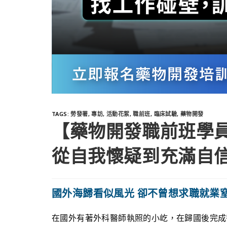
TAGS
:
勞發署
,
專訪
,
活動花絮
,
職前班
,
臨床試驗
,
藥物開發
【藥物開發職前班學
從自我懷疑到充滿自
​國外海歸看似風光 卻不曾想求職就業窒
在國外有著外科醫師執照的小屹，在歸國後完成