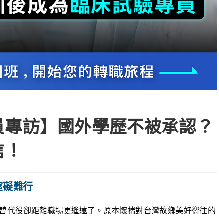
員專訪】國外學歷不被承認？
信！
礙難行​
替代役卻距離職場更遙遠了。原本懷揣對台灣故鄉美好嚮往的