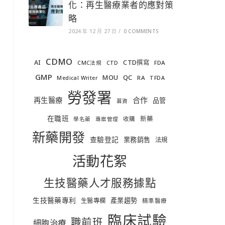
化：再生醫療業者的應對策
略
2024 年 12 月 27 日
/
0 COMMENTS
CDMO
AI
CTD撰寫
FDA
CMC法規
CTD
GMP
MOU
QC
RA
Medical Writer
TFDA
勞發署
合作
再生醫療
品管
募資
在職班
新藥
收購
學名藥
專案管理
新藥開發
查驗登記
業務銷售
法規
活動花絮
生技醫藥人才服務據點
生技醫藥專利
產業趨勢
生醫專欄
精準醫療
臨床試驗
職前班
細胞治療