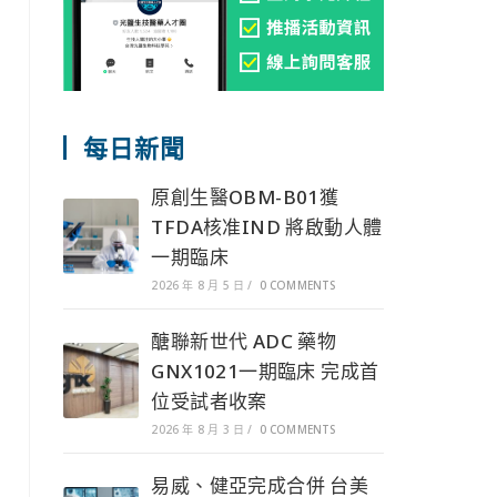
每日新聞
原創生醫OBM-B01獲
TFDA核准IND 將啟動人體
一期臨床
2026 年 8 月 5 日
/
0 COMMENTS
醣聯新世代 ADC 藥物
GNX1021一期臨床 完成首
位受試者收案
2026 年 8 月 3 日
/
0 COMMENTS
易威、健亞完成合併 台美