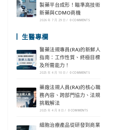
製藥平台成形！瞄準高技術
新藥與CDMO商機
2026 年 7 月 29 日
/
0 COMMENTS
生醫專欄
醫藥法規專員(RA)的新鮮人
指南：工作性質、終極目標
及所需能力！
2025 年 4 月 10 日
/
0 COMMENTS
藥廠法規人員(RA)的核心職
務內容、跨部門協力、法規
挑戰解法
2025 年 4 月 8 日
/
0 COMMENTS
細胞治療產品從研發到商業