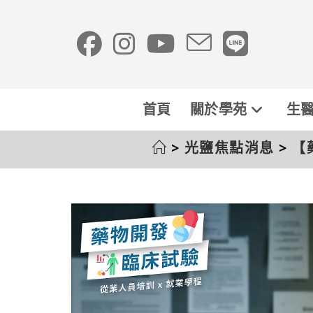
首頁
關於學苑
生醫
>
光鹽焦點消息
>
【