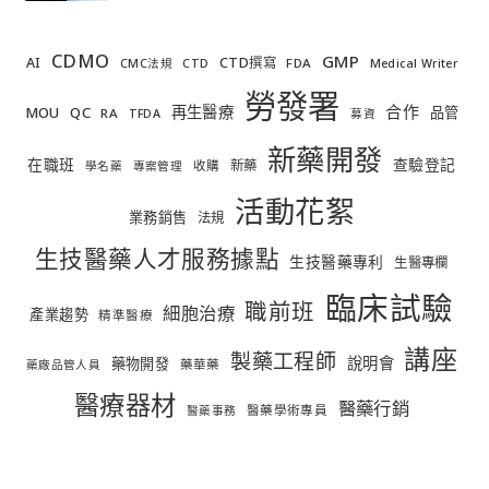
CDMO
GMP
AI
CTD撰寫
FDA
CMC法規
CTD
Medical Writer
勞發署
合作
再生醫療
MOU
QC
品管
RA
TFDA
募資
新藥開發
在職班
查驗登記
新藥
收購
學名藥
專案管理
活動花絮
業務銷售
法規
生技醫藥人才服務據點
生技醫藥專利
生醫專欄
臨床試驗
職前班
細胞治療
產業趨勢
精準醫療
講座
製藥工程師
說明會
藥物開發
藥華藥
藥廠品管人員
醫療器材
醫藥行銷
醫藥學術專員
醫藥事務