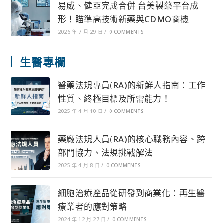
易威、健亞完成合併 台美製藥平台成
形！瞄準高技術新藥與CDMO商機
2026 年 7 月 29 日
/
0 COMMENTS
生醫專欄
醫藥法規專員(RA)的新鮮人指南：工作
性質、終極目標及所需能力！
2025 年 4 月 10 日
/
0 COMMENTS
藥廠法規人員(RA)的核心職務內容、跨
部門協力、法規挑戰解法
2025 年 4 月 8 日
/
0 COMMENTS
細胞治療產品從研發到商業化：再生醫
療業者的應對策略
2024 年 12 月 27 日
/
0 COMMENTS