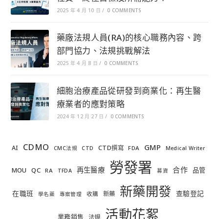
2025 年 4 月 10 日
/
0 COMMENTS
藥廠法規人員(RA)的核心職務內容、跨
部門協力、法規挑戰解法
2025 年 4 月 8 日
/
0 COMMENTS
細胞治療產品從研發到商業化：再生醫
療業者的應對策略
2024 年 12 月 27 日
/
0 COMMENTS
CDMO
GMP
AI
CTD撰寫
FDA
CMC法規
CTD
Medical Writer
勞發署
合作
再生醫療
MOU
QC
品管
RA
TFDA
募資
新藥開發
在職班
查驗登記
新藥
收購
學名藥
專案管理
活動花絮
業務銷售
法規