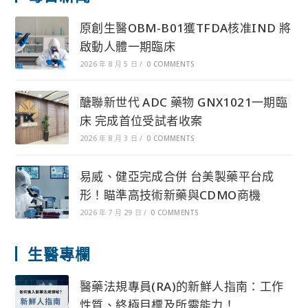
原創生醫OBM-B01獲TFDA核准IND 將
啟動人體一期臨床
2026 年 8 月 5 日
/
0 COMMENTS
醣聯新世代 ADC 藥物 GNX1021一期臨
床 完成首位受試者收案
2026 年 8 月 3 日
/
0 COMMENTS
易威、健亞完成合併 台美製藥平台成
形！瞄準高技術新藥與CDMO商機
2026 年 7 月 29 日
/
0 COMMENTS
生醫專欄
醫藥法規專員(RA)的新鮮人指南：工作
性質、終極目標及所需能力！