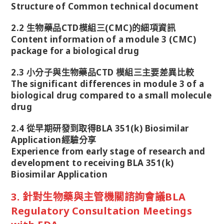
Structure of Common technical document
2.2 生物藥品CTD模組三(CMC)的細項資訊
Content information of a module 3 (CMC)
package for a biological drug
2.3 小分子與生物藥品CTD 模組三主要差異比較
The significant differences in module 3 of a
biological drug compared to a small molecule
drug
2.4 從早期研發到取得BLA 351(k) Biosimilar
Application經驗分享
Experience from early stage of research and
development to receiving BLA 351(k)
Biosimilar Application
3. 針對生物藥與主管機關諮詢會議BLA
Regulatory Consultation Meetings