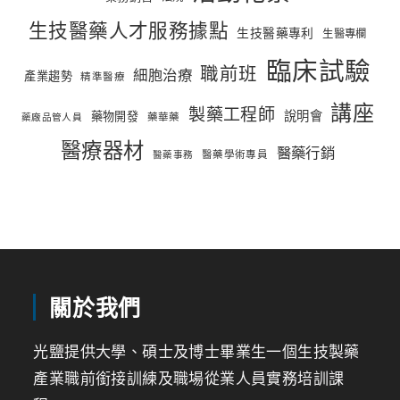
生技醫藥人才服務據點
生技醫藥專利
生醫專欄
臨床試驗
職前班
細胞治療
產業趨勢
精準醫療
講座
製藥工程師
說明會
藥物開發
藥華藥
藥廠品管人員
醫療器材
醫藥行銷
醫藥學術專員
醫藥事務
關於我們
光鹽提供大學、碩士及博士畢業生一個生技製藥
產業職前銜接訓練及職場從業人員實務培訓課