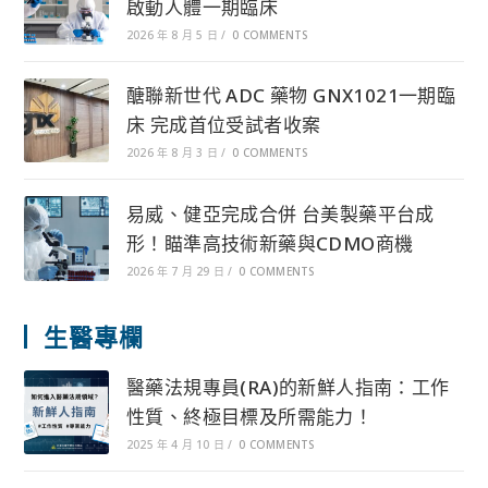
啟動人體一期臨床
2026 年 8 月 5 日
/
0 COMMENTS
醣聯新世代 ADC 藥物 GNX1021一期臨
床 完成首位受試者收案
2026 年 8 月 3 日
/
0 COMMENTS
易威、健亞完成合併 台美製藥平台成
形！瞄準高技術新藥與CDMO商機
2026 年 7 月 29 日
/
0 COMMENTS
生醫專欄
醫藥法規專員(RA)的新鮮人指南：工作
性質、終極目標及所需能力！
2025 年 4 月 10 日
/
0 COMMENTS