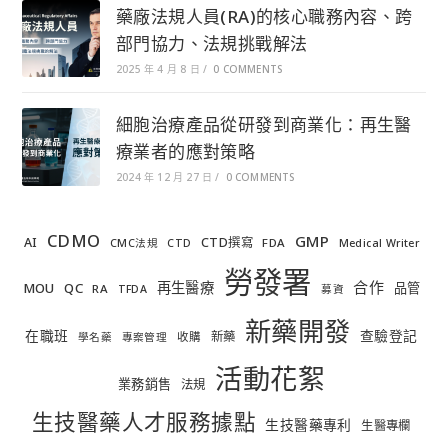
藥廠法規人員(RA)的核心職務內容、跨
部門協力、法規挑戰解法
2025 年 4 月 8 日
/
0 COMMENTS
細胞治療產品從研發到商業化：再生醫
療業者的應對策略
2024 年 12 月 27 日
/
0 COMMENTS
CDMO
GMP
AI
CTD撰寫
FDA
CMC法規
CTD
Medical Writer
勞發署
合作
再生醫療
MOU
QC
品管
RA
TFDA
募資
新藥開發
在職班
查驗登記
新藥
收購
學名藥
專案管理
活動花絮
業務銷售
法規
生技醫藥人才服務據點
生技醫藥專利
生醫專欄