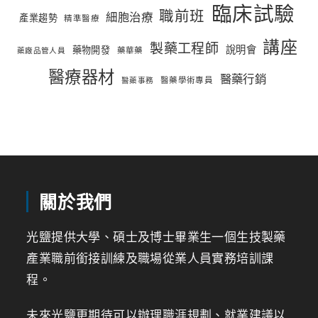
臨床試驗
職前班
細胞治療
產業趨勢
精準醫療
講座
製藥工程師
說明會
藥物開發
藥華藥
藥廠品管人員
醫療器材
醫藥行銷
醫藥學術專員
醫藥事務
關於我們
光鹽提供大學、碩士及博士畢業生一個生技製藥
產業職前銜接訓練及職場從業人員實務培訓課
程。
未來光鹽更期待可以辦理職涯規劃、就業建議以