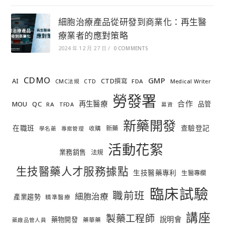
細胞治療產品從研發到商業化：再生醫
療業者的應對策略
2024 年 12 月 27 日
/
0 COMMENTS
CDMO
GMP
AI
CTD撰寫
FDA
CMC法規
CTD
Medical Writer
勞發署
合作
再生醫療
MOU
QC
品管
RA
TFDA
募資
新藥開發
在職班
查驗登記
新藥
收購
學名藥
專案管理
活動花絮
業務銷售
法規
生技醫藥人才服務據點
生技醫藥專利
生醫專欄
臨床試驗
職前班
細胞治療
產業趨勢
精準醫療
講座
製藥工程師
說明會
藥物開發
藥華藥
藥廠品管人員