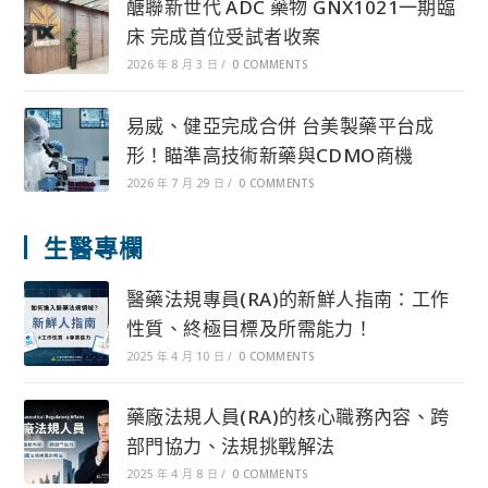
醣聯新世代 ADC 藥物 GNX1021一期臨
床 完成首位受試者收案
2026 年 8 月 3 日
/
0 COMMENTS
易威、健亞完成合併 台美製藥平台成
形！瞄準高技術新藥與CDMO商機
2026 年 7 月 29 日
/
0 COMMENTS
生醫專欄
醫藥法規專員(RA)的新鮮人指南：工作
性質、終極目標及所需能力！
2025 年 4 月 10 日
/
0 COMMENTS
藥廠法規人員(RA)的核心職務內容、跨
部門協力、法規挑戰解法
2025 年 4 月 8 日
/
0 COMMENTS