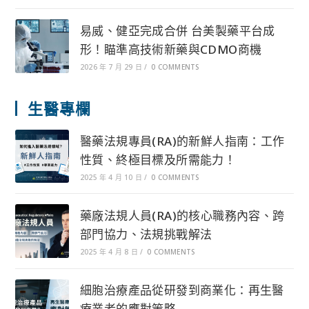
易威、健亞完成合併 台美製藥平台成
形！瞄準高技術新藥與CDMO商機
2026 年 7 月 29 日
/
0 COMMENTS
生醫專欄
醫藥法規專員(RA)的新鮮人指南：工作
性質、終極目標及所需能力！
2025 年 4 月 10 日
/
0 COMMENTS
藥廠法規人員(RA)的核心職務內容、跨
部門協力、法規挑戰解法
2025 年 4 月 8 日
/
0 COMMENTS
細胞治療產品從研發到商業化：再生醫
療業者的應對策略