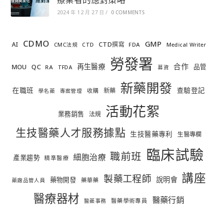
2024 年 12 月 27 日
/
0 COMMENTS
CDMO
GMP
AI
CTD撰寫
FDA
CMC法規
CTD
Medical Writer
勞發署
合作
再生醫療
MOU
QC
品管
RA
TFDA
募資
新藥開發
在職班
查驗登記
新藥
收購
學名藥
專案管理
活動花絮
業務銷售
法規
生技醫藥人才服務據點
生技醫藥專利
生醫專欄
臨床試驗
職前班
細胞治療
產業趨勢
精準醫療
講座
製藥工程師
說明會
藥物開發
藥華藥
藥廠品管人員
醫療器材
醫藥行銷
醫藥學術專員
醫藥事務