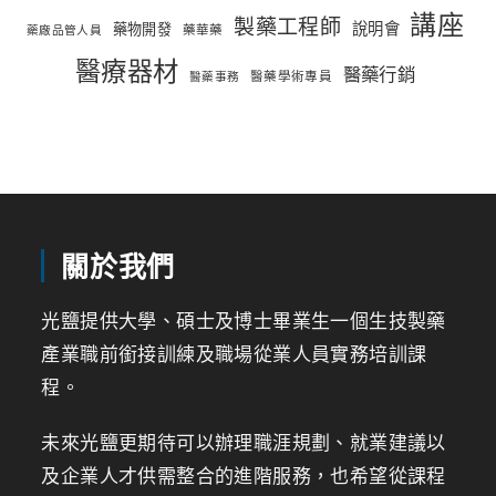
講座
製藥工程師
說明會
藥物開發
藥華藥
藥廠品管人員
醫療器材
醫藥行銷
醫藥學術專員
醫藥事務
關於我們
光鹽提供大學、碩士及博士畢業生一個生技製藥
產業職前銜接訓練及職場從業人員實務培訓課
程。
未來光鹽更期待可以辦理職涯規劃、就業建議以
及企業人才供需整合的進階服務，也希望從課程