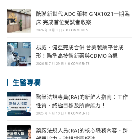
醣聯新世代 ADC 藥物 GNX1021一期臨
床 完成首位受試者收案
2026 年 8 月 3 日
/
0 COMMENTS
易威、健亞完成合併 台美製藥平台成
形！瞄準高技術新藥與CDMO商機
2026 年 7 月 29 日
/
0 COMMENTS
生醫專欄
醫藥法規專員(RA)的新鮮人指南：工作
性質、終極目標及所需能力！
2025 年 4 月 10 日
/
0 COMMENTS
藥廠法規人員(RA)的核心職務內容、跨
部門協力、法規挑戰解法