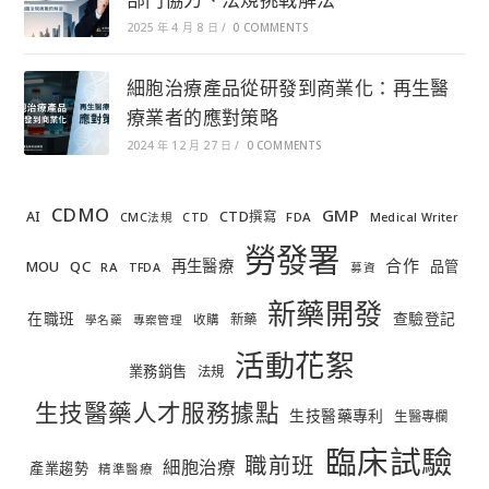
2025 年 4 月 8 日
/
0 COMMENTS
細胞治療產品從研發到商業化：再生醫
療業者的應對策略
2024 年 12 月 27 日
/
0 COMMENTS
CDMO
GMP
AI
CTD撰寫
FDA
CMC法規
CTD
Medical Writer
勞發署
合作
再生醫療
MOU
QC
品管
RA
TFDA
募資
新藥開發
在職班
查驗登記
新藥
收購
學名藥
專案管理
活動花絮
業務銷售
法規
生技醫藥人才服務據點
生技醫藥專利
生醫專欄
臨床試驗
職前班
細胞治療
產業趨勢
精準醫療