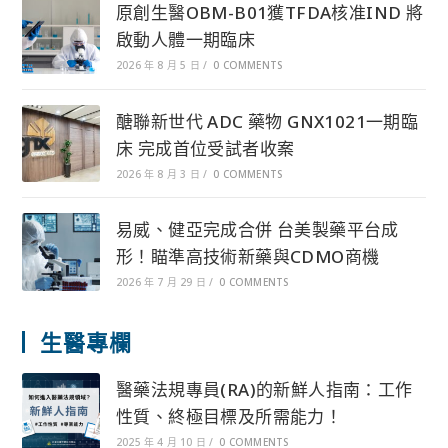
原創生醫OBM-B01獲TFDA核准IND 將
啟動人體一期臨床
2026 年 8 月 5 日
/
0 COMMENTS
醣聯新世代 ADC 藥物 GNX1021一期臨
床 完成首位受試者收案
2026 年 8 月 3 日
/
0 COMMENTS
易威、健亞完成合併 台美製藥平台成
形！瞄準高技術新藥與CDMO商機
2026 年 7 月 29 日
/
0 COMMENTS
生醫專欄
醫藥法規專員(RA)的新鮮人指南：工作
性質、終極目標及所需能力！
2025 年 4 月 10 日
/
0 COMMENTS