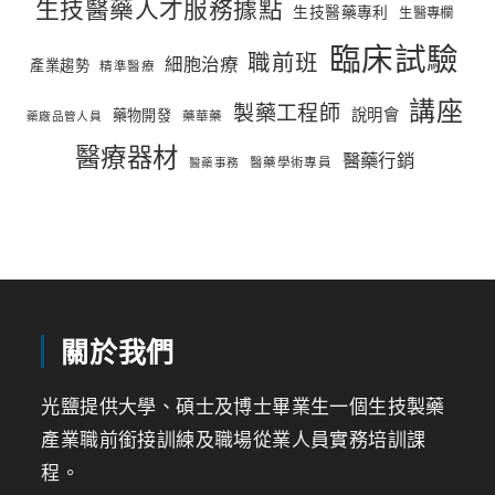
生技醫藥人才服務據點
生技醫藥專利
生醫專欄
臨床試驗
職前班
細胞治療
產業趨勢
精準醫療
講座
製藥工程師
說明會
藥物開發
藥華藥
藥廠品管人員
醫療器材
醫藥行銷
醫藥學術專員
醫藥事務
關於我們
光鹽提供大學、碩士及博士畢業生一個生技製藥
產業職前銜接訓練及職場從業人員實務培訓課
程。