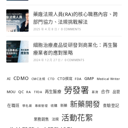
藥廠法規人員(RA)的核心職務內容、跨
部門協力、法規挑戰解法
2025 年 4 月 8 日
/
0 COMMENTS
細胞治療產品從研發到商業化：再生醫
療業者的應對策略
2024 年 12 月 27 日
/
0 COMMENTS
CDMO
GMP
AI
CTD撰寫
FDA
CMC法規
CTD
Medical Writer
勞發署
合作
再生醫療
MOU
QC
品管
RA
TFDA
募資
新藥開發
在職班
查驗登記
新藥
收購
學名藥
專案管理
活動花絮
業務銷售
法規