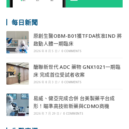
每日新聞
原創生醫OBM-B01獲TFDA核准IND 將
啟動人體一期臨床
2026 年 8 月 5 日
/
0 COMMENTS
醣聯新世代 ADC 藥物 GNX1021一期臨
床 完成首位受試者收案
2026 年 8 月 3 日
/
0 COMMENTS
易威、健亞完成合併 台美製藥平台成
形！瞄準高技術新藥與CDMO商機
2026 年 7 月 29 日
/
0 COMMENTS