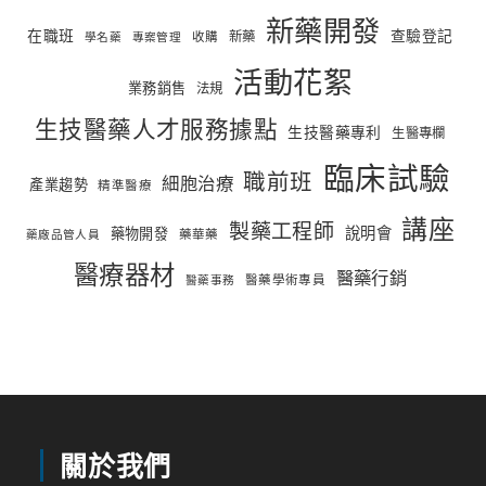
新藥開發
在職班
查驗登記
新藥
收購
學名藥
專案管理
活動花絮
業務銷售
法規
生技醫藥人才服務據點
生技醫藥專利
生醫專欄
臨床試驗
職前班
細胞治療
產業趨勢
精準醫療
講座
製藥工程師
說明會
藥物開發
藥華藥
藥廠品管人員
醫療器材
醫藥行銷
醫藥學術專員
醫藥事務
關於我們