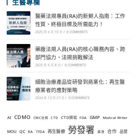
生醫專欄
醫藥法規專員(RA)的新鮮人指南：工作
性質、終極目標及所需能力！
2025 年 4 月 10 日
/
0 COMMENTS
藥廠法規人員(RA)的核心職務內容、跨
部門協力、法規挑戰解法
2025 年 4 月 8 日
/
0 COMMENTS
細胞治療產品從研發到商業化：再生醫
療業者的應對策略
2024 年 12 月 27 日
/
0 COMMENTS
CDMO
GMP
AI
CTD撰寫
FDA
CMC法規
CTD
Medical Writer
勞發署
合作
再生醫療
MOU
QC
品管
RA
TFDA
募資