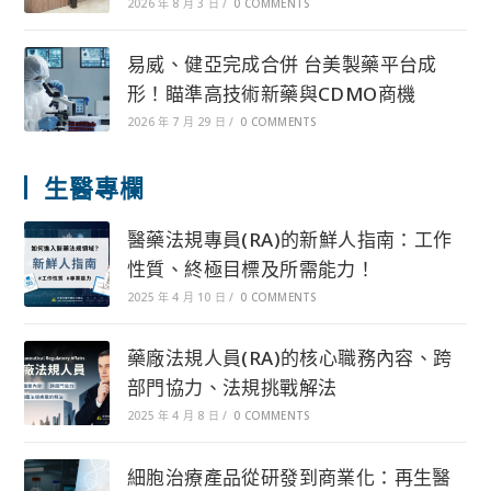
2026 年 8 月 3 日
/
0 COMMENTS
易威、健亞完成合併 台美製藥平台成
形！瞄準高技術新藥與CDMO商機
2026 年 7 月 29 日
/
0 COMMENTS
生醫專欄
醫藥法規專員(RA)的新鮮人指南：工作
性質、終極目標及所需能力！
2025 年 4 月 10 日
/
0 COMMENTS
藥廠法規人員(RA)的核心職務內容、跨
部門協力、法規挑戰解法
2025 年 4 月 8 日
/
0 COMMENTS
細胞治療產品從研發到商業化：再生醫