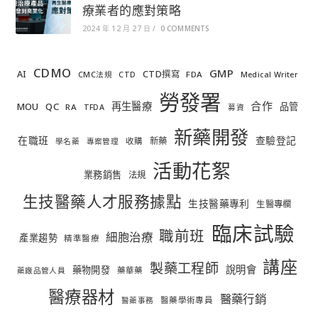
療業者的應對策略
2024 年 12 月 27 日
/
0 COMMENTS
CDMO
GMP
AI
CTD撰寫
FDA
CMC法規
CTD
Medical Writer
勞發署
合作
再生醫療
MOU
QC
品管
RA
TFDA
募資
新藥開發
在職班
查驗登記
新藥
收購
學名藥
專案管理
活動花絮
業務銷售
法規
生技醫藥人才服務據點
生技醫藥專利
生醫專欄
臨床試驗
職前班
細胞治療
產業趨勢
精準醫療
講座
製藥工程師
說明會
藥物開發
藥華藥
藥廠品管人員
醫療器材
醫藥行銷
醫藥學術專員
醫藥事務