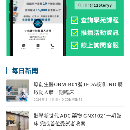
每日新聞
原創生醫OBM-B01獲TFDA核准IND 將
啟動人體一期臨床
2026 年 8 月 5 日
/
0 COMMENTS
醣聯新世代 ADC 藥物 GNX1021一期臨
床 完成首位受試者收案