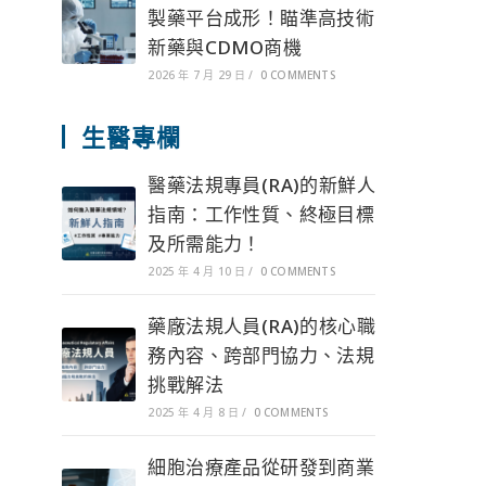
製藥平台成形！瞄準高技術
新藥與CDMO商機
2026 年 7 月 29 日
/
0 COMMENTS
生醫專欄
醫藥法規專員(RA)的新鮮人
指南：工作性質、終極目標
及所需能力！
2025 年 4 月 10 日
/
0 COMMENTS
藥廠法規人員(RA)的核心職
務內容、跨部門協力、法規
挑戰解法
2025 年 4 月 8 日
/
0 COMMENTS
細胞治療產品從研發到商業