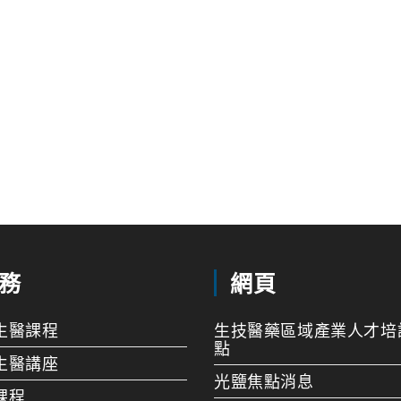
務
網頁
生醫課程
生技醫藥區域產業人才培
點
生醫講座
光鹽焦點消息
課程