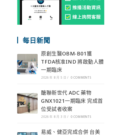
每日新聞
原創生醫OBM-B01獲
TFDA核准IND 將啟動人體
一期臨床
2026 年 8 月 5 日
/
0 COMMENTS
醣聯新世代 ADC 藥物
GNX1021一期臨床 完成首
位受試者收案
2026 年 8 月 3 日
/
0 COMMENTS
易威、健亞完成合併 台美