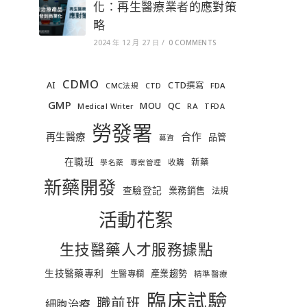
化：再生醫療業者的應對策
略
2024 年 12 月 27 日
/
0 COMMENTS
CDMO
AI
CTD撰寫
FDA
CMC法規
CTD
GMP
MOU
QC
RA
Medical Writer
TFDA
勞發署
合作
再生醫療
品管
募資
在職班
新藥
收購
學名藥
專案管理
新藥開發
查驗登記
業務銷售
法規
活動花絮
生技醫藥人才服務據點
生技醫藥專利
產業趨勢
生醫專欄
精準醫療
臨床試驗
職前班
細胞治療