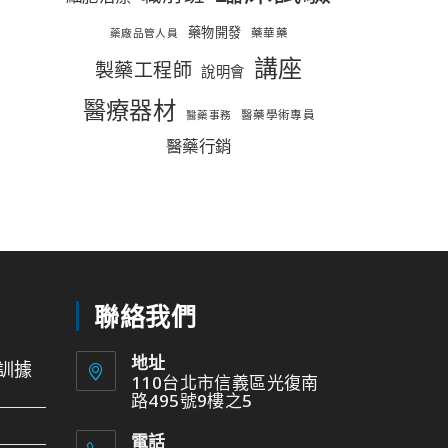
藥物開發
藥華藥
藥廠品管人員
講座
製藥工程師
說明會
醫療器材
醫藥學術專員
醫藥事務
醫藥行銷
聯絡我們
地址
訓據
110台北市信義區光復南
路495號9樓之5
電話