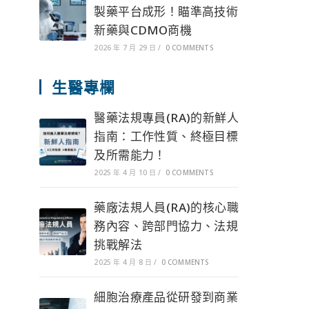
製藥平台成形！瞄準高技術
新藥與CDMO商機
2026 年 7 月 29 日
/
0 COMMENTS
生醫專欄
醫藥法規專員(RA)的新鮮人
指南：工作性質、終極目標
及所需能力！
2025 年 4 月 10 日
/
0 COMMENTS
藥廠法規人員(RA)的核心職
務內容、跨部門協力、法規
挑戰解法
2025 年 4 月 8 日
/
0 COMMENTS
細胞治療產品從研發到商業