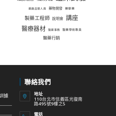
藥物開發
藥華藥
藥廠品管人員
講座
製藥工程師
說明會
醫療器材
醫藥學術專員
醫藥事務
醫藥行銷
聯絡我們
地址
訓據
110台北市信義區光復南
路495號9樓之5
電話