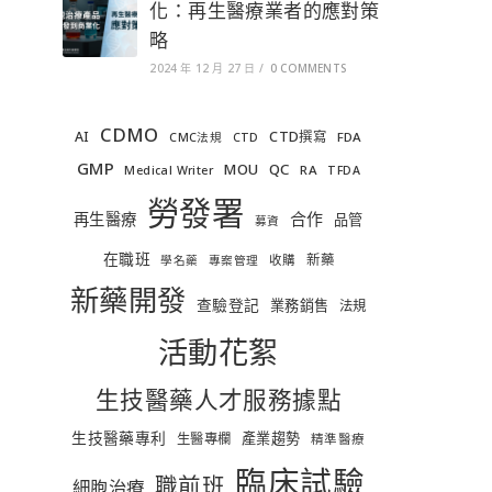
化：再生醫療業者的應對策
略
2024 年 12 月 27 日
/
0 COMMENTS
CDMO
AI
CTD撰寫
FDA
CMC法規
CTD
GMP
MOU
QC
RA
Medical Writer
TFDA
勞發署
合作
再生醫療
品管
募資
在職班
新藥
收購
學名藥
專案管理
新藥開發
查驗登記
業務銷售
法規
活動花絮
生技醫藥人才服務據點
生技醫藥專利
產業趨勢
生醫專欄
精準醫療
臨床試驗
職前班
細胞治療