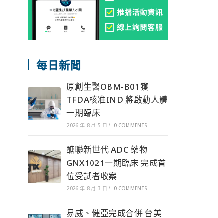
每日新聞
原創生醫OBM-B01獲
TFDA核准IND 將啟動人體
一期臨床
2026 年 8 月 5 日
/
0 COMMENTS
醣聯新世代 ADC 藥物
GNX1021一期臨床 完成首
位受試者收案
2026 年 8 月 3 日
/
0 COMMENTS
易威、健亞完成合併 台美