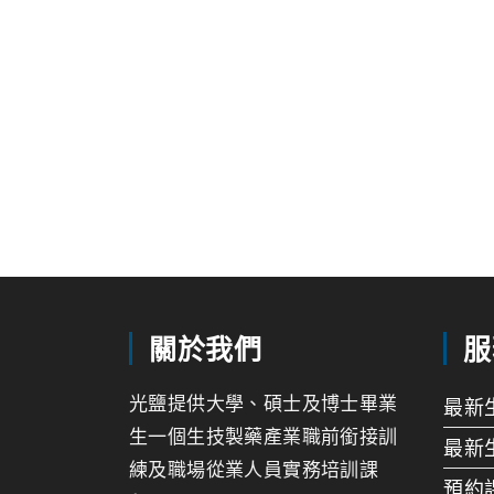
關於我們
服
光鹽提供大學、碩士及博士畢業
最新
生一個生技製藥產業職前銜接訓
最新
練及職場從業人員實務培訓課
預約