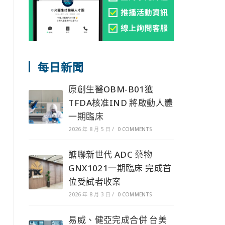
每日新聞
原創生醫OBM-B01獲
TFDA核准IND 將啟動人體
一期臨床
2026 年 8 月 5 日
/
0 COMMENTS
醣聯新世代 ADC 藥物
GNX1021一期臨床 完成首
位受試者收案
2026 年 8 月 3 日
/
0 COMMENTS
易威、健亞完成合併 台美