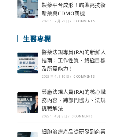
製藥平台成形！瞄準高技術
新藥與CDMO商機
2026 年 7 月 29 日
/
0 COMMENTS
生醫專欄
醫藥法規專員(RA)的新鮮人
指南：工作性質、終極目標
及所需能力！
2025 年 4 月 10 日
/
0 COMMENTS
藥廠法規人員(RA)的核心職
務內容、跨部門協力、法規
挑戰解法
2025 年 4 月 8 日
/
0 COMMENTS
細胞治療產品從研發到商業