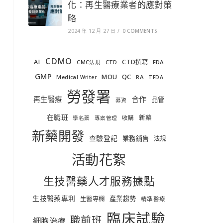
化：再生醫療業者的應對策
略
2024 年 12 月 27 日
/
0 COMMENTS
CDMO
AI
CTD撰寫
FDA
CMC法規
CTD
GMP
MOU
QC
RA
Medical Writer
TFDA
勞發署
合作
再生醫療
品管
募資
在職班
新藥
收購
學名藥
專案管理
新藥開發
查驗登記
業務銷售
法規
活動花絮
生技醫藥人才服務據點
生技醫藥專利
產業趨勢
生醫專欄
精準醫療
臨床試驗
職前班
細胞治療