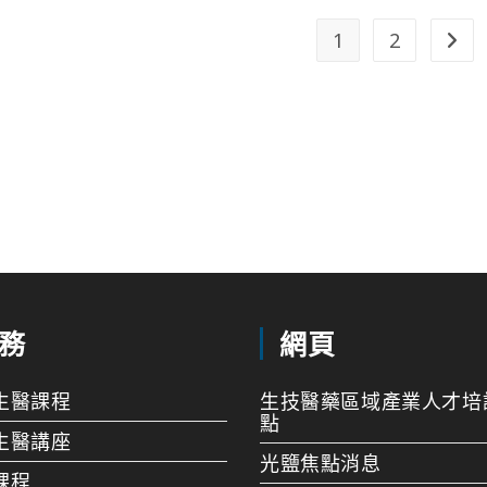
1
2
務
網頁
生醫課程
生技醫藥區域產業人才培
點
生醫講座
光鹽焦點消息
課程