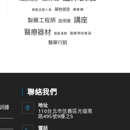
藥物開發
藥華藥
藥廠品管人員
講座
製藥工程師
說明會
醫療器材
醫藥學術專員
醫藥事務
醫藥行銷
聯絡我們
地址
訓據
110台北市信義區光復南
路495號9樓之5
電話