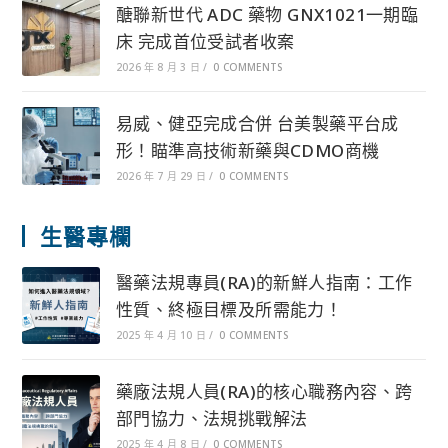
醣聯新世代 ADC 藥物 GNX1021一期臨
床 完成首位受試者收案
2026 年 8 月 3 日
/
0 COMMENTS
易威、健亞完成合併 台美製藥平台成
形！瞄準高技術新藥與CDMO商機
2026 年 7 月 29 日
/
0 COMMENTS
生醫專欄
醫藥法規專員(RA)的新鮮人指南：工作
性質、終極目標及所需能力！
2025 年 4 月 10 日
/
0 COMMENTS
藥廠法規人員(RA)的核心職務內容、跨
部門協力、法規挑戰解法
2025 年 4 月 8 日
/
0 COMMENTS