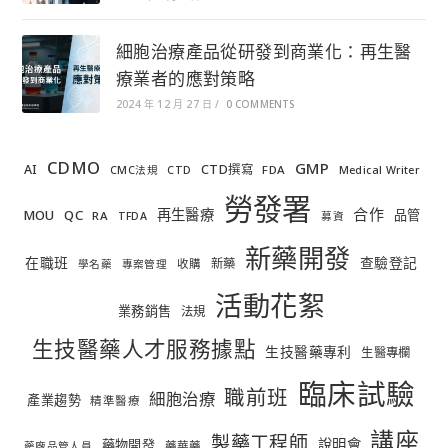
細胞治療產品從研發到商業化：再生醫
療業者的應對策略
2024 年 12 月 27 日
/
0 COMMENTS
CDMO
GMP
AI
CTD撰寫
FDA
CMC法規
CTD
Medical Writer
勞發署
合作
再生醫療
MOU
QC
品管
RA
TFDA
募資
新藥開發
在職班
查驗登記
新藥
收購
學名藥
專案管理
活動花絮
業務銷售
法規
生技醫藥人才服務據點
生技醫藥專利
生醫專欄
臨床試驗
職前班
細胞治療
產業趨勢
精準醫療
講座
製藥工程師
說明會
藥物開發
藥華藥
藥廠品管人員