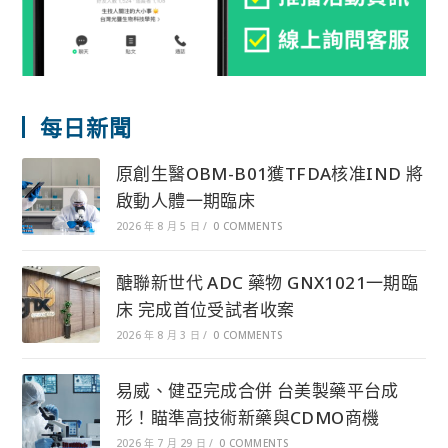
每日新聞
原創生醫OBM-B01獲TFDA核准IND 將
啟動人體一期臨床
2026 年 8 月 5 日
/
0 COMMENTS
醣聯新世代 ADC 藥物 GNX1021一期臨
床 完成首位受試者收案
2026 年 8 月 3 日
/
0 COMMENTS
易威、健亞完成合併 台美製藥平台成
形！瞄準高技術新藥與CDMO商機
2026 年 7 月 29 日
/
0 COMMENTS