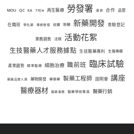
勞發署
合作
再生醫療
MOU
QC
品管
RA
TFDA
募資
新藥開發
在職班
查驗登記
新藥
收購
學名藥
專案管理
活動花絮
業務銷售
法規
生技醫藥人才服務據點
生技醫藥專利
生醫專欄
臨床試驗
職前班
細胞治療
產業趨勢
精準醫療
講座
製藥工程師
說明會
藥物開發
藥華藥
藥廠品管人員
醫療器材
醫藥行銷
醫藥學術專員
醫藥事務