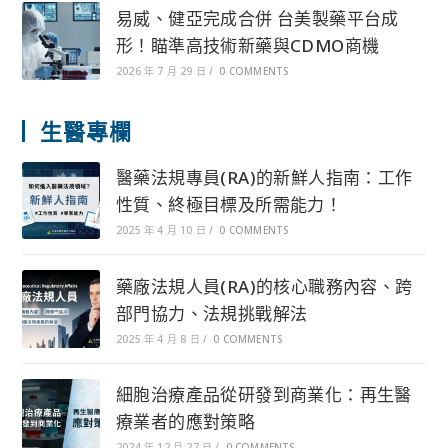
易威、健亞完成合併 台美製藥平台成
形！瞄準高技術新藥與CDMO商機
2026 年 7 月 29 日
/
0 COMMENTS
生醫專欄
醫藥法規專員(RA)的新鮮人指南：工作
性質、終極目標及所需能力！
2025 年 4 月 10 日
/
0 COMMENTS
藥廠法規人員(RA)的核心職務內容、跨
部門協力、法規挑戰解法
2025 年 4 月 8 日
/
0 COMMENTS
細胞治療產品從研發到商業化：再生醫
療業者的應對策略
2024 年 12 月 27 日
/
0 COMMENTS