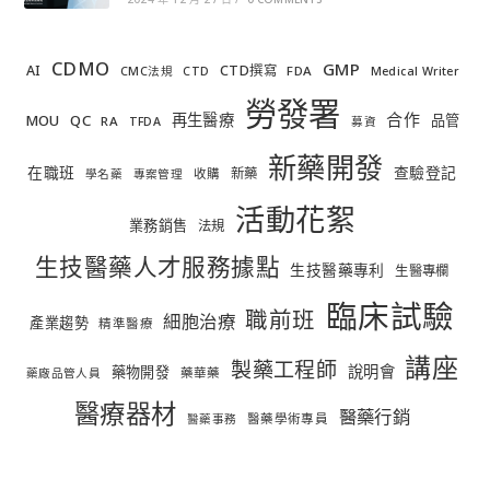
CDMO
GMP
AI
CTD撰寫
FDA
CMC法規
CTD
Medical Writer
勞發署
合作
再生醫療
MOU
QC
品管
RA
TFDA
募資
新藥開發
在職班
查驗登記
新藥
收購
學名藥
專案管理
活動花絮
業務銷售
法規
生技醫藥人才服務據點
生技醫藥專利
生醫專欄
臨床試驗
職前班
細胞治療
產業趨勢
精準醫療
講座
製藥工程師
說明會
藥物開發
藥華藥
藥廠品管人員
醫療器材
醫藥行銷
醫藥學術專員
醫藥事務