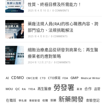
性質、終極目標及所需能力！
2025 年 4 月 10 日
/
0 COMMENTS
藥廠法規人員(RA)的核心職務內容、跨
部門協力、法規挑戰解法
2025 年 4 月 8 日
/
0 COMMENTS
細胞治療產品從研發到商業化：再生醫
療業者的應對策略
2024 年 12 月 27 日
/
0 COMMENTS
CDMO
GMP
AI
CTD撰寫
FDA
CMC法規
CTD
Medical Writer
勞發署
合作
再生醫療
MOU
QC
品管
RA
TFDA
募資
新藥開發
在職班
查驗登記
新藥
收購
學名藥
專案管理