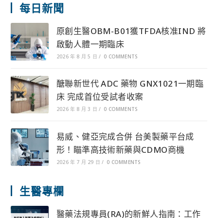
每日新聞
原創生醫OBM-B01獲TFDA核准IND 將
啟動人體一期臨床
2026 年 8 月 5 日
/
0 COMMENTS
醣聯新世代 ADC 藥物 GNX1021一期臨
床 完成首位受試者收案
2026 年 8 月 3 日
/
0 COMMENTS
易威、健亞完成合併 台美製藥平台成
形！瞄準高技術新藥與CDMO商機
2026 年 7 月 29 日
/
0 COMMENTS
生醫專欄
醫藥法規專員(RA)的新鮮人指南：工作