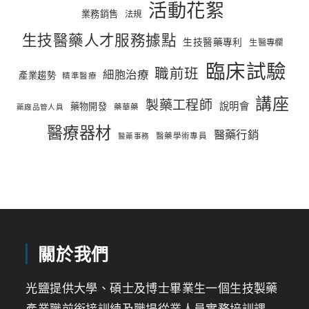
活動花絮
業務銷售
法規
生技醫藥人才服務據點
生技醫藥專利
生醫專欄
臨床試驗
職前班
細胞治療
產業趨勢
精準醫療
講座
製藥工程師
說明會
藥物開發
藥華藥
藥廠品管人員
醫療器材
醫藥行銷
醫藥學術專員
醫藥事務
關於我們
光鹽提供大學、碩士及博士畢業生一個生技製藥
產業職前銜接訓練及職場從業人員實務培訓課