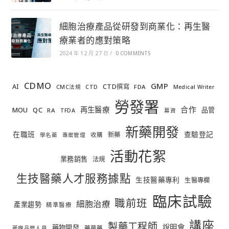
細胞治療產品從研發到商業化：再生醫
療業者的應對策略
2024 年 12 月 27 日
/
0 COMMENTS
CDMO
GMP
AI
CTD撰寫
FDA
CMC法規
CTD
Medical Writer
勞發署
合作
再生醫療
MOU
QC
品管
RA
TFDA
募資
新藥開發
在職班
查驗登記
新藥
收購
學名藥
專案管理
活動花絮
業務銷售
法規
生技醫藥人才服務據點
生技醫藥專利
生醫專欄
臨床試驗
職前班
細胞治療
產業趨勢
精準醫療
講座
製藥工程師
說明會
藥物開發
藥華藥
藥廠品管人員