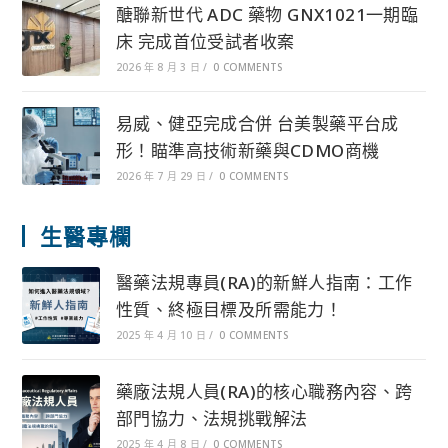
醣聯新世代 ADC 藥物 GNX1021一期臨
床 完成首位受試者收案
2026 年 8 月 3 日
/
0 COMMENTS
易威、健亞完成合併 台美製藥平台成
形！瞄準高技術新藥與CDMO商機
2026 年 7 月 29 日
/
0 COMMENTS
生醫專欄
醫藥法規專員(RA)的新鮮人指南：工作
性質、終極目標及所需能力！
2025 年 4 月 10 日
/
0 COMMENTS
藥廠法規人員(RA)的核心職務內容、跨
部門協力、法規挑戰解法
2025 年 4 月 8 日
/
0 COMMENTS