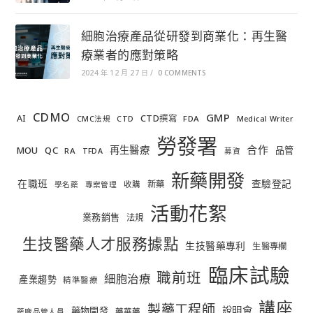
細胞治療產品從研發到商業化：再生醫
療業者的應對策略
2024 年 12 月 27 日
/
0 COMMENTS
CDMO
GMP
AI
CTD撰寫
FDA
CMC法規
CTD
Medical Writer
勞發署
合作
再生醫療
MOU
QC
品管
RA
TFDA
募資
新藥開發
在職班
查驗登記
新藥
收購
學名藥
專案管理
活動花絮
業務銷售
法規
生技醫藥人才服務據點
生技醫藥專利
生醫專欄
臨床試驗
職前班
細胞治療
產業趨勢
精準醫療
講座
製藥工程師
說明會
藥物開發
藥華藥
藥廠品管人員