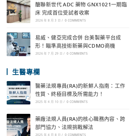
醣聯新世代 ADC 藥物 GNX1021一期臨
床 完成首位受試者收案
2026 年 8 月 3 日
/
0 COMMENTS
易威、健亞完成合併 台美製藥平台成
形！瞄準高技術新藥與CDMO商機
2026 年 7 月 29 日
/
0 COMMENTS
生醫專欄
醫藥法規專員(RA)的新鮮人指南：工作
性質、終極目標及所需能力！
2025 年 4 月 10 日
/
0 COMMENTS
藥廠法規人員(RA)的核心職務內容、跨
部門協力、法規挑戰解法
2025 年 4 月 8 日
/
0 COMMENTS