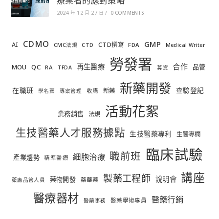
療業者的應對策略
2024 年 12 月 27 日
/
0 COMMENTS
CDMO
GMP
AI
CTD撰寫
FDA
CMC法規
CTD
Medical Writer
勞發署
合作
再生醫療
MOU
QC
品管
RA
TFDA
募資
新藥開發
在職班
查驗登記
新藥
收購
學名藥
專案管理
活動花絮
業務銷售
法規
生技醫藥人才服務據點
生技醫藥專利
生醫專欄
臨床試驗
職前班
細胞治療
產業趨勢
精準醫療
講座
製藥工程師
說明會
藥物開發
藥華藥
藥廠品管人員
醫療器材
醫藥行銷
醫藥學術專員
醫藥事務