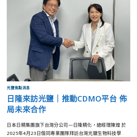
光鹽焦點消息
日隆來訪光鹽｜推動CDMO平台 佈
局未來合作
日本日精集團旗下台灣分公司—日隆精化，總經理陳煌 於
2025年4月23日偕同專業團隊拜訪台灣光鹽生物科技學