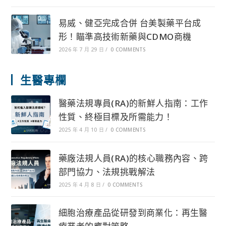
易威、健亞完成合併 台美製藥平台成
形！瞄準高技術新藥與CDMO商機
2026 年 7 月 29 日
/
0 COMMENTS
生醫專欄
醫藥法規專員(RA)的新鮮人指南：工作
性質、終極目標及所需能力！
2025 年 4 月 10 日
/
0 COMMENTS
藥廠法規人員(RA)的核心職務內容、跨
部門協力、法規挑戰解法
2025 年 4 月 8 日
/
0 COMMENTS
細胞治療產品從研發到商業化：再生醫