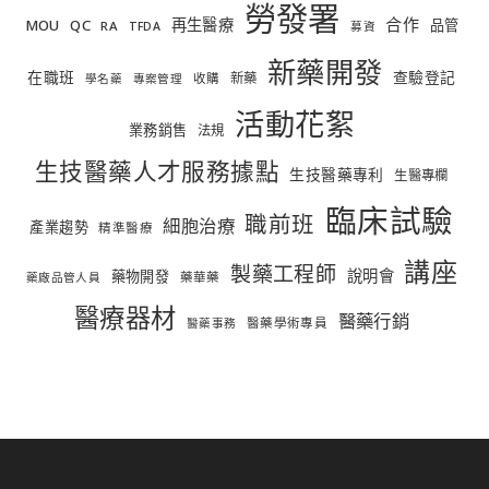
勞發署
合作
再生醫療
MOU
QC
品管
RA
TFDA
募資
新藥開發
在職班
查驗登記
新藥
收購
學名藥
專案管理
活動花絮
業務銷售
法規
生技醫藥人才服務據點
生技醫藥專利
生醫專欄
臨床試驗
職前班
細胞治療
產業趨勢
精準醫療
講座
製藥工程師
說明會
藥物開發
藥華藥
藥廠品管人員
醫療器材
醫藥行銷
醫藥學術專員
醫藥事務