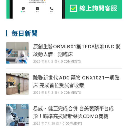
每日新聞
原創生醫OBM-B01獲TFDA核准IND 將
啟動人體一期臨床
2026 年 8 月 5 日
/
0 COMMENTS
醣聯新世代 ADC 藥物 GNX1021一期臨
床 完成首位受試者收案
2026 年 8 月 3 日
/
0 COMMENTS
易威、健亞完成合併 台美製藥平台成
形！瞄準高技術新藥與CDMO商機
2026 年 7 月 29 日
/
0 COMMENTS