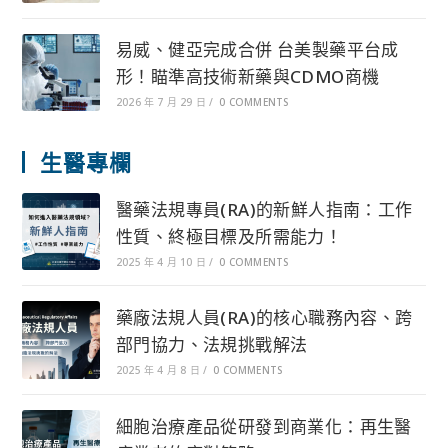
易威、健亞完成合併 台美製藥平台成
形！瞄準高技術新藥與CDMO商機
2026 年 7 月 29 日
/
0 COMMENTS
生醫專欄
醫藥法規專員(RA)的新鮮人指南：工作
性質、終極目標及所需能力！
2025 年 4 月 10 日
/
0 COMMENTS
藥廠法規人員(RA)的核心職務內容、跨
部門協力、法規挑戰解法
2025 年 4 月 8 日
/
0 COMMENTS
細胞治療產品從研發到商業化：再生醫