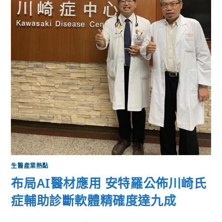
生醫產業熱點
布局AI醫材應用 安特羅公佈川崎氏
症輔助診斷軟體精確度達九成