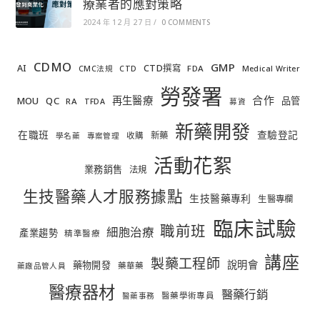
療業者的應對策略
2024 年 12 月 27 日
/
0 COMMENTS
CDMO
GMP
AI
CTD撰寫
FDA
CMC法規
CTD
Medical Writer
勞發署
合作
再生醫療
MOU
QC
品管
RA
TFDA
募資
新藥開發
在職班
查驗登記
新藥
收購
學名藥
專案管理
活動花絮
業務銷售
法規
生技醫藥人才服務據點
生技醫藥專利
生醫專欄
臨床試驗
職前班
細胞治療
產業趨勢
精準醫療
講座
製藥工程師
說明會
藥物開發
藥華藥
藥廠品管人員
醫療器材
醫藥行銷
醫藥學術專員
醫藥事務