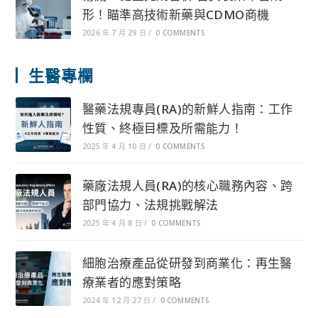
形！瞄準高技術新藥與CDMO商機
2026 年 7 月 29 日
/
0 COMMENTS
生醫專欄
醫藥法規專員(RA)的新鮮人指南：工作
性質、終極目標及所需能力！
2025 年 4 月 10 日
/
0 COMMENTS
藥廠法規人員(RA)的核心職務內容、跨
部門協力、法規挑戰解法
2025 年 4 月 8 日
/
0 COMMENTS
細胞治療產品從研發到商業化：再生醫
療業者的應對策略
2024 年 12 月 27 日
/
0 COMMENTS