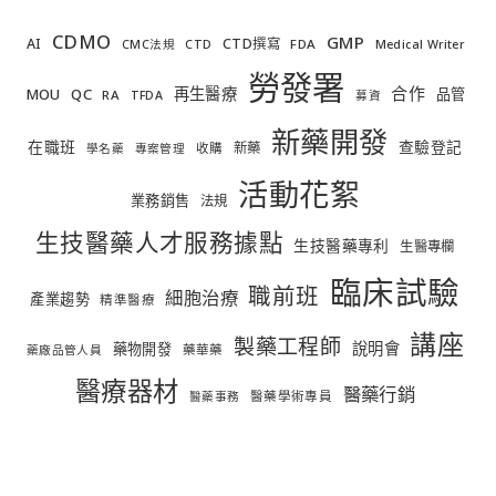
CDMO
GMP
AI
CTD撰寫
FDA
CMC法規
CTD
Medical Writer
勞發署
合作
再生醫療
MOU
QC
品管
RA
TFDA
募資
新藥開發
在職班
查驗登記
新藥
收購
學名藥
專案管理
活動花絮
業務銷售
法規
生技醫藥人才服務據點
生技醫藥專利
生醫專欄
臨床試驗
職前班
細胞治療
產業趨勢
精準醫療
講座
製藥工程師
說明會
藥物開發
藥華藥
藥廠品管人員
醫療器材
醫藥行銷
醫藥學術專員
醫藥事務