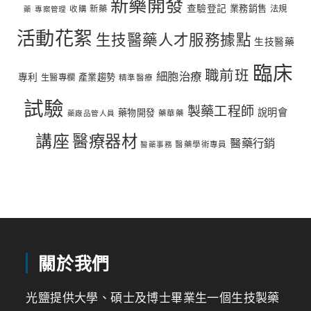
新藥開發
查驗登記
業務銷售
新藥
法規
收購
藥
專案管理
活動花絮
生技醫藥人才服務據點
生技醫藥
臨床
職前班
細胞治療
專利
產業趨勢
生醫專欄
精準醫療
試驗
製藥工程師
說明會
藥物開發
藥華藥
藥廠品管人員
講座
醫療器材
醫藥行銷
醫藥學術專員
醫藥事務
關於我們
光鹽提供大學、碩士及博士畢業生一個生技製藥