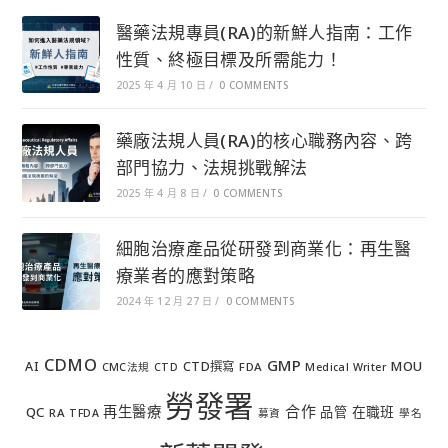
醫藥法規專員(RA)的新鮮人指南：工作
性質、終極目標及所需能力！
2025 年 4 月 10 日
/
0 COMMENTS
藥廠法規人員(RA)的核心職務內容、跨
部門協力、法規挑戰解法
2025 年 4 月 8 日
/
0 COMMENTS
細胞治療產品從研發到商業化：再生醫
療業者的應對策略
2024 年 12 月 27 日
/
0 COMMENTS
CDMO
GMP
MOU
AI
CTD撰寫
FDA
CMC法規
CTD
Medical Writer
勞發署
合作
再生醫療
在職班
QC
品管
RA
TFDA
募資
學名