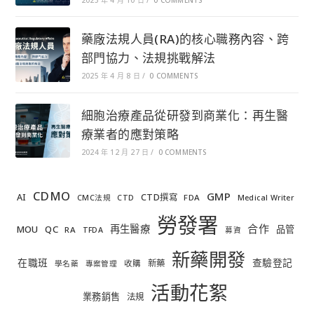
藥廠法規人員(RA)的核心職務內容、跨
部門協力、法規挑戰解法
2025 年 4 月 8 日
/
0 COMMENTS
細胞治療產品從研發到商業化：再生醫
療業者的應對策略
2024 年 12 月 27 日
/
0 COMMENTS
CDMO
GMP
AI
CTD撰寫
FDA
CMC法規
CTD
Medical Writer
勞發署
合作
再生醫療
MOU
QC
品管
RA
TFDA
募資
新藥開發
在職班
查驗登記
新藥
收購
學名藥
專案管理
活動花絮
業務銷售
法規