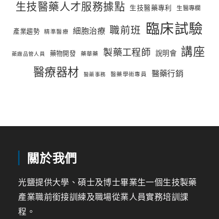
生技醫藥人才服務據點
生技醫藥專利
生醫專欄
臨床試驗
職前班
細胞治療
產業趨勢
精準醫療
講座
製藥工程師
說明會
藥物開發
藥華藥
藥廠品管人員
醫療器材
醫藥行銷
醫藥學術專員
醫藥事務
關於我們
光鹽提供大學、碩士及博士畢業生一個生技製藥
產業職前銜接訓練及職場從業人員實務培訓課
程。