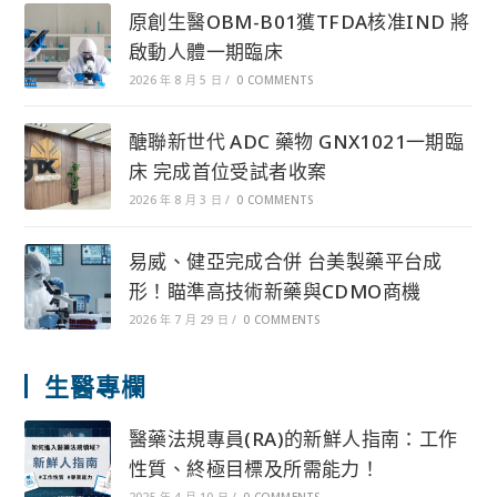
原創生醫OBM-B01獲TFDA核准IND 將
啟動人體一期臨床
2026 年 8 月 5 日
/
0 COMMENTS
醣聯新世代 ADC 藥物 GNX1021一期臨
床 完成首位受試者收案
2026 年 8 月 3 日
/
0 COMMENTS
易威、健亞完成合併 台美製藥平台成
形！瞄準高技術新藥與CDMO商機
2026 年 7 月 29 日
/
0 COMMENTS
生醫專欄
醫藥法規專員(RA)的新鮮人指南：工作
性質、終極目標及所需能力！
2025 年 4 月 10 日
/
0 COMMENTS