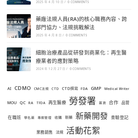
2025 年 4 月 10 日
/
0 COMMENTS
藥廠法規人員(RA)的核心職務內容、跨
部門協力、法規挑戰解法
2025 年 4 月 8 日
/
0 COMMENTS
細胞治療產品從研發到商業化：再生醫
療業者的應對策略
2024 年 12 月 27 日
/
0 COMMENTS
CDMO
GMP
AI
CTD撰寫
FDA
CMC法規
CTD
Medical Writer
勞發署
合作
再生醫療
MOU
QC
品管
RA
TFDA
募資
新藥開發
在職班
查驗登記
新藥
收購
學名藥
專案管理
活動花絮
業務銷售
法規