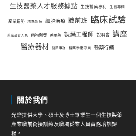
生技醫藥人才服務據點
生技醫藥專利
生醫專欄
臨床試驗
職前班
細胞治療
產業趨勢
精準醫療
講座
製藥工程師
說明會
藥物開發
藥華藥
藥廠品管人員
醫療器材
醫藥行銷
醫藥學術專員
醫藥事務
關於我們
光鹽提供大學、碩士及博士畢業生一個生技製藥
產業職前銜接訓練及職場從業人員實務培訓課
程。