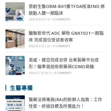
原創生醫OBM-B01獲TFDA核准IND 將
啟動人體一期臨床
2026 年 8 月 5 日
/
0 COMMENTS
醣聯新世代 ADC 藥物 GNX1021一期臨
床 完成首位受試者收案
2026 年 8 月 3 日
/
0 COMMENTS
易威、健亞完成合併 台美製藥平台成
形！瞄準高技術新藥與CDMO商機
2026 年 7 月 29 日
/
0 COMMENTS
生醫專欄
醫藥法規專員(RA)的新鮮人指南：工作
性質、終極目標及所需能力！