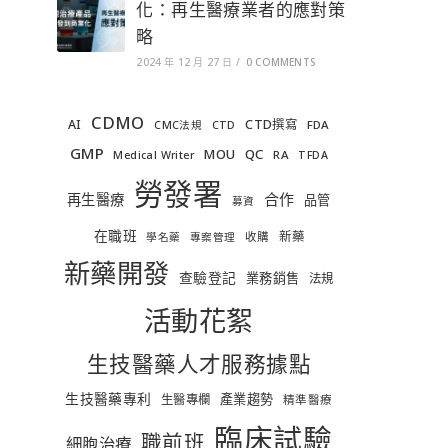
化：再生醫療業者的應對策
略
2024 年 12 月 27 日
/
0 COMMENTS
CDMO
AI
CTD撰寫
FDA
CMC法規
CTD
GMP
MOU
QC
RA
Medical Writer
TFDA
勞發署
合作
再生醫療
品管
募資
在職班
新藥
收購
學名藥
專案管理
新藥開發
查驗登記
業務銷售
法規
活動花絮
生技醫藥人才服務據點
生技醫藥專利
產業趨勢
生醫專欄
精準醫療
臨床試驗
職前班
細胞治療