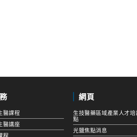
務
網頁
生醫課程
生技醫藥區域產業人才培
點
生醫講座
光鹽焦點消息
課程