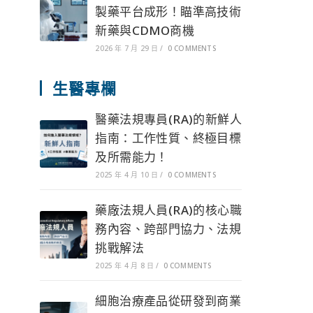
製藥平台成形！瞄準高技術
新藥與CDMO商機
2026 年 7 月 29 日
/
0 COMMENTS
生醫專欄
醫藥法規專員(RA)的新鮮人
指南：工作性質、終極目標
及所需能力！
2025 年 4 月 10 日
/
0 COMMENTS
藥廠法規人員(RA)的核心職
務內容、跨部門協力、法規
挑戰解法
2025 年 4 月 8 日
/
0 COMMENTS
細胞治療產品從研發到商業