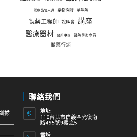
藥物開發
藥華藥
藥廠品管人員
講座
製藥工程師
說明會
醫療器材
醫藥學術專員
醫藥事務
醫藥行銷
聯絡我們
地址
訓據
110台北市信義區光復南
路495號9樓之5
電話