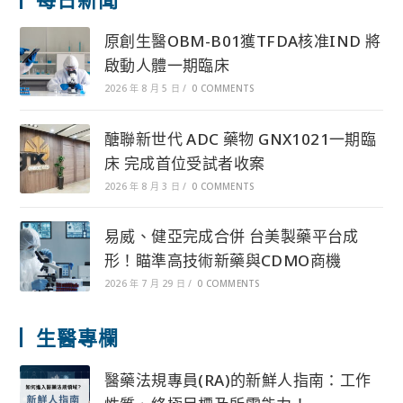
原創生醫OBM-B01獲TFDA核准IND 將
啟動人體一期臨床
2026 年 8 月 5 日
/
0 COMMENTS
醣聯新世代 ADC 藥物 GNX1021一期臨
床 完成首位受試者收案
2026 年 8 月 3 日
/
0 COMMENTS
易威、健亞完成合併 台美製藥平台成
形！瞄準高技術新藥與CDMO商機
2026 年 7 月 29 日
/
0 COMMENTS
生醫專欄
醫藥法規專員(RA)的新鮮人指南：工作