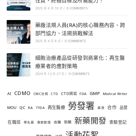
性質、終極目標及所需能力！
2025 年 4 月 10 日
/
0 COMMENTS
藥廠法規人員(RA)的核心職務內容、跨
部門協力、法規挑戰解法
2025 年 4 月 8 日
/
0 COMMENTS
細胞治療產品從研發到商業化：再生醫
療業者的應對策略
2024 年 12 月 27 日
/
0 COMMENTS
CDMO
GMP
AI
CTD撰寫
FDA
CMC法規
CTD
Medical Writer
勞發署
合作
再生醫療
MOU
QC
品管
RA
TFDA
募資
新藥開發
在職班
查驗登記
新藥
收購
學名藥
專案管理
活動花絮