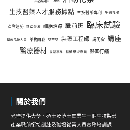
業務銷售
法規
生技醫藥人才服務據點
生技醫藥專利
生醫專欄
臨床試驗
職前班
細胞治療
產業趨勢
精準醫療
講座
製藥工程師
說明會
藥物開發
藥華藥
藥廠品管人員
醫療器材
醫藥行銷
醫藥學術專員
醫藥事務
關於我們
光鹽提供大學、碩士及博士畢業生一個生技製藥
產業職前銜接訓練及職場從業人員實務培訓課