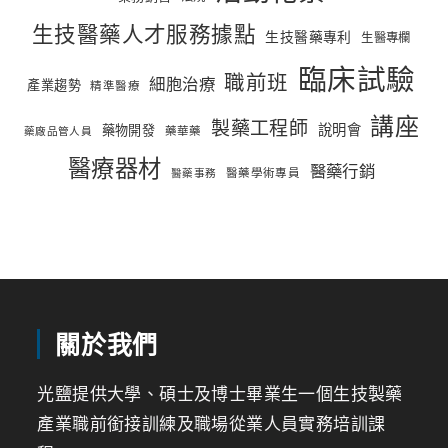
生技醫藥人才服務據點
生技醫藥專利
生醫專欄
臨床試驗
職前班
細胞治療
產業趨勢
精準醫療
講座
製藥工程師
說明會
藥物開發
藥華藥
藥廠品管人員
醫療器材
醫藥行銷
醫藥學術專員
醫藥事務
關於我們
光鹽提供大學、碩士及博士畢業生一個生技製藥
產業職前銜接訓練及職場從業人員實務培訓課