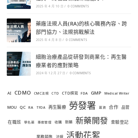
2025 年 4 月 10 日
/
0 COMMENTS
藥廠法規人員(RA)的核心職務內容、跨
部門協力、法規挑戰解法
2025 年 4 月 8 日
/
0 COMMENTS
細胞治療產品從研發到商業化：再生醫
療業者的應對策略
2024 年 12 月 27 日
/
0 COMMENTS
CDMO
GMP
AI
CTD撰寫
FDA
CMC法規
CTD
Medical Writer
勞發署
合作
再生醫療
MOU
QC
品管
RA
TFDA
募資
新藥開發
在職班
查驗登記
新藥
收購
學名藥
專案管理
活動花絮
業務銷售
法規