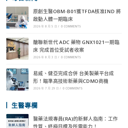
原創生醫OBM-B01獲TFDA核准IND 將
啟動人體一期臨床
2026 年 8 月 5 日
/
0 COMMENTS
醣聯新世代 ADC 藥物 GNX1021一期臨
床 完成首位受試者收案
2026 年 8 月 3 日
/
0 COMMENTS
易威、健亞完成合併 台美製藥平台成
形！瞄準高技術新藥與CDMO商機
2026 年 7 月 29 日
/
0 COMMENTS
生醫專欄
醫藥法規專員(RA)的新鮮人指南：工作
性質、終極目標及所需能力！