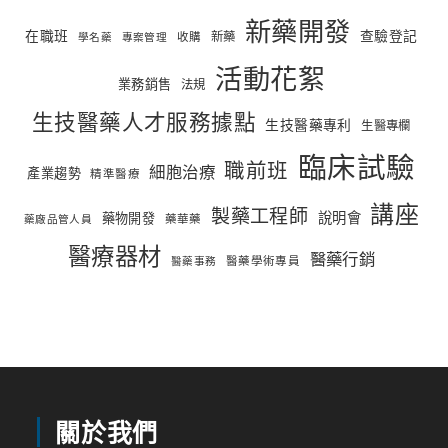
新藥開發
在職班
查驗登記
新藥
收購
學名藥
專案管理
活動花絮
業務銷售
法規
生技醫藥人才服務據點
生技醫藥專利
生醫專欄
臨床試驗
職前班
細胞治療
產業趨勢
精準醫療
講座
製藥工程師
說明會
藥物開發
藥華藥
藥廠品管人員
醫療器材
醫藥行銷
醫藥學術專員
醫藥事務
關於我們