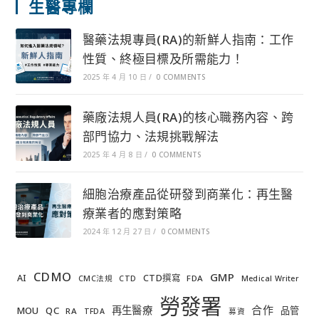
生醫專欄
醫藥法規專員(RA)的新鮮人指南：工作
性質、終極目標及所需能力！
2025 年 4 月 10 日
/
0 COMMENTS
藥廠法規人員(RA)的核心職務內容、跨
部門協力、法規挑戰解法
2025 年 4 月 8 日
/
0 COMMENTS
細胞治療產品從研發到商業化：再生醫
療業者的應對策略
2024 年 12 月 27 日
/
0 COMMENTS
CDMO
GMP
AI
CTD撰寫
FDA
CMC法規
CTD
Medical Writer
勞發署
合作
再生醫療
MOU
QC
品管
RA
TFDA
募資