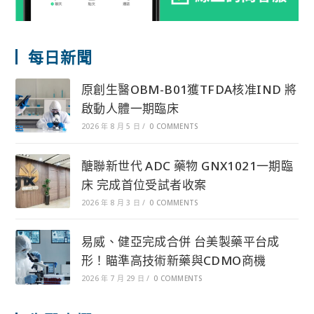
每日新聞
原創生醫OBM-B01獲TFDA核准IND 將
啟動人體一期臨床
2026 年 8 月 5 日
/
0 COMMENTS
醣聯新世代 ADC 藥物 GNX1021一期臨
床 完成首位受試者收案
2026 年 8 月 3 日
/
0 COMMENTS
易威、健亞完成合併 台美製藥平台成
形！瞄準高技術新藥與CDMO商機
2026 年 7 月 29 日
/
0 COMMENTS