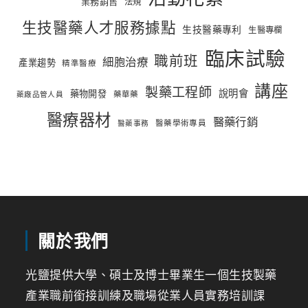
業務銷售
法規
生技醫藥人才服務據點
生技醫藥專利
生醫專欄
臨床試驗
職前班
細胞治療
產業趨勢
精準醫療
講座
製藥工程師
說明會
藥物開發
藥華藥
藥廠品管人員
醫療器材
醫藥行銷
醫藥學術專員
醫藥事務
關於我們
光鹽提供大學、碩士及博士畢業生一個生技製藥
產業職前銜接訓練及職場從業人員實務培訓課