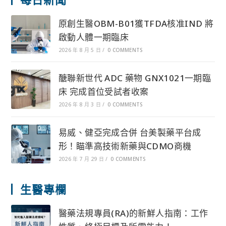
原創生醫OBM-B01獲TFDA核准IND 將
啟動人體一期臨床
2026 年 8 月 5 日
/
0 COMMENTS
醣聯新世代 ADC 藥物 GNX1021一期臨
床 完成首位受試者收案
2026 年 8 月 3 日
/
0 COMMENTS
易威、健亞完成合併 台美製藥平台成
形！瞄準高技術新藥與CDMO商機
2026 年 7 月 29 日
/
0 COMMENTS
生醫專欄
醫藥法規專員(RA)的新鮮人指南：工作