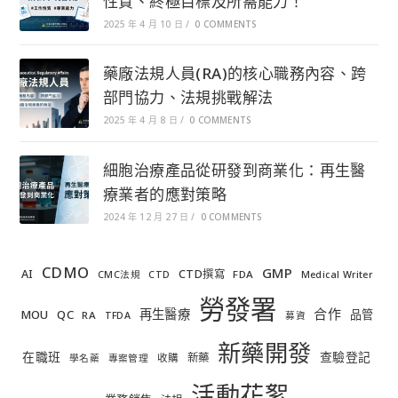
性質、終極目標及所需能力！
2025 年 4 月 10 日
/
0 COMMENTS
藥廠法規人員(RA)的核心職務內容、跨
部門協力、法規挑戰解法
2025 年 4 月 8 日
/
0 COMMENTS
細胞治療產品從研發到商業化：再生醫
療業者的應對策略
2024 年 12 月 27 日
/
0 COMMENTS
CDMO
GMP
AI
CTD撰寫
FDA
CMC法規
CTD
Medical Writer
勞發署
合作
再生醫療
MOU
QC
品管
RA
TFDA
募資
新藥開發
在職班
查驗登記
新藥
收購
學名藥
專案管理
活動花絮