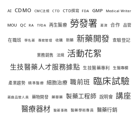
CDMO
GMP
AI
CTD撰寫
FDA
CMC法規
CTD
Medical Writer
勞發署
合作
再生醫療
MOU
QC
品管
RA
TFDA
募資
新藥開發
在職班
查驗登記
新藥
收購
學名藥
專案管理
活動花絮
業務銷售
法規
生技醫藥人才服務據點
生技醫藥專利
生醫專欄
臨床試驗
職前班
細胞治療
產業趨勢
精準醫療
講座
製藥工程師
說明會
藥物開發
藥華藥
藥廠品管人員
醫療器材
醫藥行銷
醫藥學術專員
醫藥事務