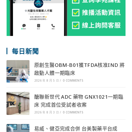
每日新聞
原創生醫OBM-B01獲TFDA核准IND 將
啟動人體一期臨床
2026 年 8 月 5 日
/
0 COMMENTS
醣聯新世代 ADC 藥物 GNX1021一期臨
床 完成首位受試者收案
2026 年 8 月 3 日
/
0 COMMENTS
易威、健亞完成合併 台美製藥平台成