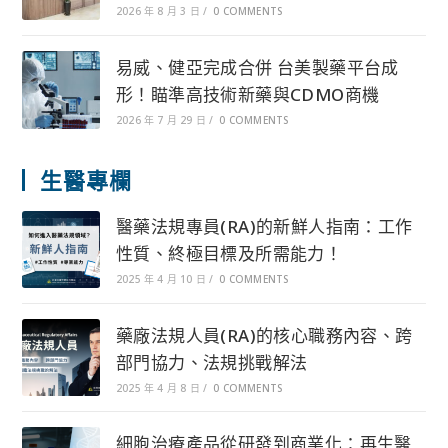
2026 年 8 月 3 日
/
0 COMMENTS
易威、健亞完成合併 台美製藥平台成
形！瞄準高技術新藥與CDMO商機
2026 年 7 月 29 日
/
0 COMMENTS
生醫專欄
醫藥法規專員(RA)的新鮮人指南：工作
性質、終極目標及所需能力！
2025 年 4 月 10 日
/
0 COMMENTS
藥廠法規人員(RA)的核心職務內容、跨
部門協力、法規挑戰解法
2025 年 4 月 8 日
/
0 COMMENTS
細胞治療產品從研發到商業化：再生醫