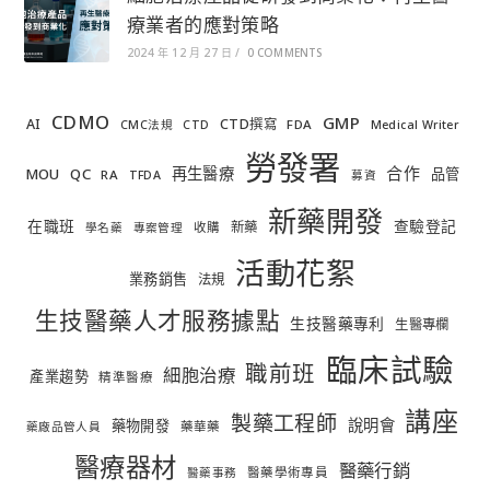
療業者的應對策略
2024 年 12 月 27 日
/
0 COMMENTS
CDMO
GMP
AI
CTD撰寫
FDA
CMC法規
CTD
Medical Writer
勞發署
合作
再生醫療
MOU
QC
品管
RA
TFDA
募資
新藥開發
在職班
查驗登記
新藥
收購
學名藥
專案管理
活動花絮
業務銷售
法規
生技醫藥人才服務據點
生技醫藥專利
生醫專欄
臨床試驗
職前班
細胞治療
產業趨勢
精準醫療
講座
製藥工程師
說明會
藥物開發
藥華藥
藥廠品管人員
醫療器材
醫藥行銷
醫藥學術專員
醫藥事務