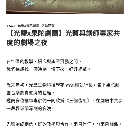
TAGS
:
光鹽X果陀劇場
,
活動花絮
【光鹽x果陀劇團】光鹽與講師專家共
度的劇場之夜
在忙碌的教學、研究與產業實務之間，
我們總想找一個時刻，慢下來，好好相聚。
歲末年初，光鹽生物科技學苑 蔡佩珊執行長，包下果陀劇
團音樂劇貴賓席的包廂，
邀請多位講師專家們一同欣賞《三個傻瓜》，在劇場中共享
一段輕鬆卻深刻的夜晚。
光鹽始終相信，好的教學與合作，來自信任，也來自關係，