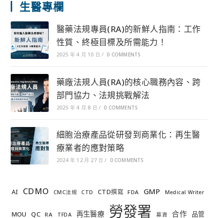
生醫專欄
醫藥法規專員(RA)的新鮮人指南：工作
性質、終極目標及所需能力！
2025 年 4 月 10 日
/
0 COMMENTS
藥廠法規人員(RA)的核心職務內容、跨
部門協力、法規挑戰解法
2025 年 4 月 8 日
/
0 COMMENTS
細胞治療產品從研發到商業化：再生醫
療業者的應對策略
2024 年 12 月 27 日
/
0 COMMENTS
CDMO
GMP
AI
CTD撰寫
FDA
CMC法規
CTD
Medical Writer
勞發署
合作
再生醫療
MOU
QC
品管
RA
TFDA
募資