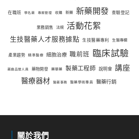
新藥開發
在職班
查驗登記
新藥
收購
學名藥
專案管理
活動花絮
業務銷售
法規
生技醫藥人才服務據點
生技醫藥專利
生醫專欄
臨床試驗
職前班
細胞治療
產業趨勢
精準醫療
講座
製藥工程師
說明會
藥物開發
藥華藥
藥廠品管人員
醫療器材
醫藥行銷
醫藥學術專員
醫藥事務
關於我們