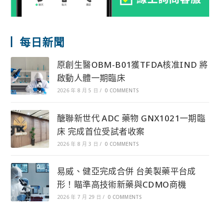
每日新聞
原創生醫OBM-B01獲TFDA核准IND 將
啟動人體一期臨床
2026 年 8 月 5 日
/
0 COMMENTS
醣聯新世代 ADC 藥物 GNX1021一期臨
床 完成首位受試者收案
2026 年 8 月 3 日
/
0 COMMENTS
易威、健亞完成合併 台美製藥平台成
形！瞄準高技術新藥與CDMO商機
2026 年 7 月 29 日
/
0 COMMENTS