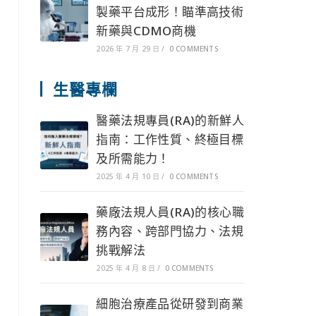
製藥平台成形！瞄準高技術
新藥與CDMO商機
2026 年 7 月 29 日
/
0 COMMENTS
生醫專欄
醫藥法規專員(RA)的新鮮人
指南：工作性質、終極目標
及所需能力！
2025 年 4 月 10 日
/
0 COMMENTS
藥廠法規人員(RA)的核心職
務內容、跨部門協力、法規
挑戰解法
2025 年 4 月 8 日
/
0 COMMENTS
細胞治療產品從研發到商業