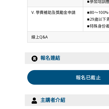
■參加培訓
V. 學費補助及獎勵金申請
■80～10
■29歲以下
■特殊身份
線上Q&A
報名連結
報名已截止
主講者介紹