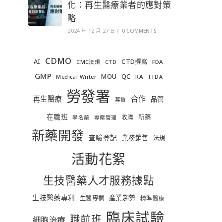
化：再生醫療業者的應對策
略
2024 年 12 月 27 日
/
0 COMMENTS
CDMO
AI
CTD撰寫
FDA
CMC法規
CTD
GMP
MOU
QC
RA
Medical Writer
TFDA
勞發署
合作
再生醫療
品管
募資
在職班
新藥
收購
學名藥
專案管理
新藥開發
查驗登記
業務銷售
法規
活動花絮
生技醫藥人才服務據點
生技醫藥專利
產業趨勢
生醫專欄
精準醫療
臨床試驗
職前班
細胞治療