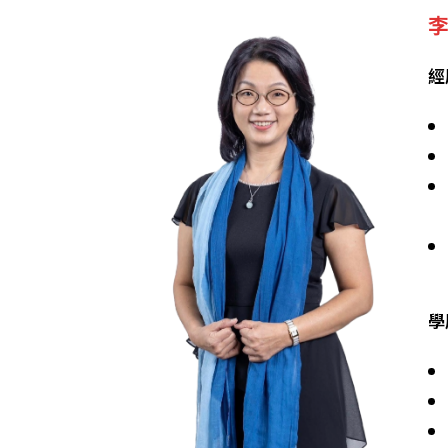
李
經
學