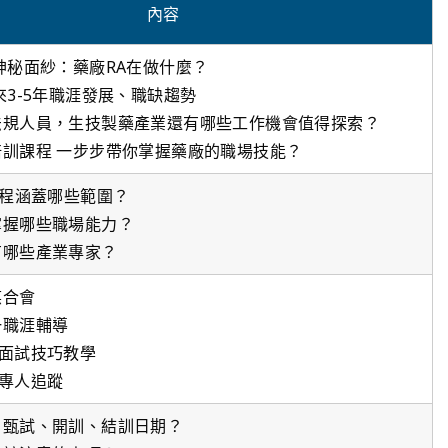
內容
神秘面紗：藥廠RA在做什麼？
來3-5年職涯發展、職缺趨勢
法規人員，生技製藥產業還有哪些工作機會值得探索？
培訓課程 一步步帶你掌握藥廠的職場技能？
課程涵蓋哪些範圍？
掌握哪些職場能力？
有哪些產業專家？
媒合會
一職涯輔導
&面試技巧教學
&專人追蹤
、甄試、開訓、結訓日期？