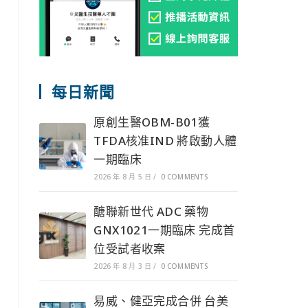
每日新聞
原創生醫OBM-B01獲
TFDA核准IND 將啟動人體
一期臨床
2026 年 8 月 5 日
/
0 COMMENTS
醣聯新世代 ADC 藥物
GNX1021一期臨床 完成首
位受試者收案
2026 年 8 月 3 日
/
0 COMMENTS
易威、健亞完成合併 台美