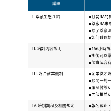
議題
I. 藥廠生態介紹
■打開RA的
■藥廠RA未
■除了藥廠
■如何透過
II. 培訓內容說明
■166小時
■訓後可以
■師資陣容
III. 媒合就業機制
■企業徵才
■顧問一對
■履歷健診
■內部推薦
IV. 培訓期程及相關規定
■報名截止