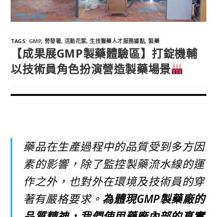
TAGS
:
GMP
,
勞發署
,
活動花絮
,
生技醫藥人才服務據點
,
製藥
【成果展GMP製藥體驗區】打錠機輔
以技術員角色扮演營造製藥場景
藥品在生產過程中的品質受到多方因
素的影響，除了監控製藥流水線的運
作之外，也對外在環境及技術員的穿
著有嚴格要求。
為體現GMP製藥廠的
品質精神，我們使用藥廠內部的真實