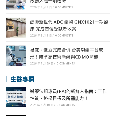
啟動人體一期臨床
2026 年 8 月 5 日
/
0 COMMENTS
醣聯新世代 ADC 藥物 GNX1021一期臨
床 完成首位受試者收案
2026 年 8 月 3 日
/
0 COMMENTS
易威、健亞完成合併 台美製藥平台成
形！瞄準高技術新藥與CDMO商機
2026 年 7 月 29 日
/
0 COMMENTS
生醫專欄
醫藥法規專員(RA)的新鮮人指南：工作
性質、終極目標及所需能力！
2025 年 4 月 10 日
/
0 COMMENTS