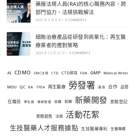
藥廠法規人員(RA)的核心職務內容、跨
部門協力、法規挑戰解法
2025 年 4 月 8 日
/
0 COMMENTS
細胞治療產品從研發到商業化：再生醫
療業者的應對策略
2024 年 12 月 27 日
/
0 COMMENTS
CDMO
GMP
AI
CTD撰寫
FDA
CMC法規
CTD
Medical Writer
勞發署
合作
再生醫療
MOU
QC
品管
RA
TFDA
募資
新藥開發
在職班
查驗登記
新藥
收購
學名藥
專案管理
活動花絮
業務銷售
法規
生技醫藥人才服務據點
生技醫藥專利
生醫專欄