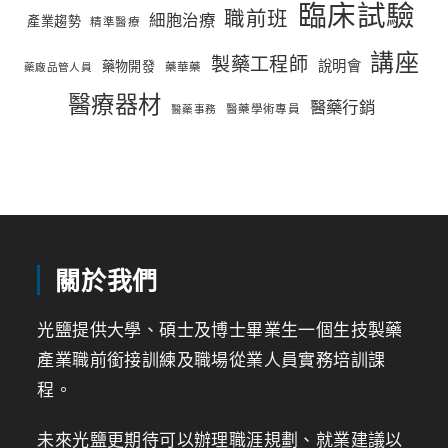
臨床試驗
職前班
細胞治療
產業趨勢
精準醫療
講座
製藥工程師
說明會
藥物開發
藥華藥
藥廠品管人員
醫療器材
醫藥行銷
醫藥學術專員
醫藥事務
關於我們
光鹽提供大學、碩士及博士畢業生一個生技製藥
產業職前銜接訓練及職場從業人員實務培訓課
程。
未來光鹽更期待可以辦理職涯規劃、就業建議以