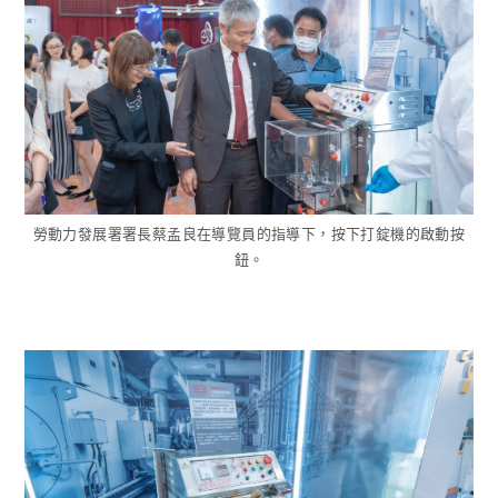
勞動力發展署署長蔡孟良在導覽員的指導下，按下打錠機的啟動按
鈕。