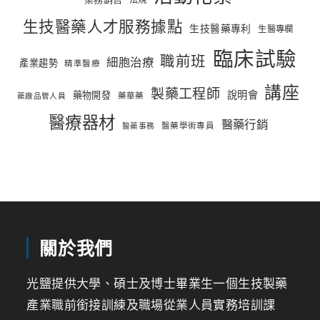
生技醫藥人才服務據點
生技醫藥專利
生醫專欄
臨床試驗
職前班
細胞治療
產業趨勢
精準醫療
講座
製藥工程師
說明會
藥物開發
藥華藥
藥廠品管人員
醫療器材
醫藥行銷
醫藥學術專員
醫藥事務
關於我們
光鹽提供大學、碩士及博士畢業生一個生技製藥
產業職前銜接訓練及職場從業人員實務培訓課