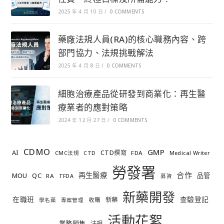
2025 年 4 月 10 日
/
0 COMMENTS
藥廠法規人員(RA)的核心職務內容、跨
部門協力、法規挑戰解法
2025 年 4 月 8 日
/
0 COMMENTS
細胞治療產品從研發到商業化：再生醫
療業者的應對策略
2024 年 12 月 27 日
/
0 COMMENTS
CDMO
GMP
AI
CTD撰寫
FDA
CMC法規
CTD
Medical Writer
勞發署
合作
再生醫療
MOU
QC
品管
RA
TFDA
募資
新藥開發
在職班
查驗登記
新藥
收購
學名藥
專案管理
活動花絮
業務銷售
法規