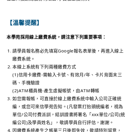
【溫馨提醒】
本學苑採用線上繳費系統，請注意下列重要事項：
請學員報名務必先填寫Google報名表單後，再進入線上
繳費系統。
本線上系統有下列兩種繳費方式
(1)信用卡繳費-需輸入卡號、有效月/年、卡片背面末三
碼、手機驗證
(2)ATM櫃員機-產生虛擬帳號，由ATM轉帳
如您需報帳，可直接於線上繳費系統中輸入公司正確統
編，或您可來信學苑告知。(凡發票打抬頭統編者，視為
單位/公司付費派訓，結訓證書將署名「xxx單位/公司(統
編公司)及學員姓名」，敬請學員自行評估，謝謝。
因繳費系統產生之帳單三日後即失效，敬請特別留意，