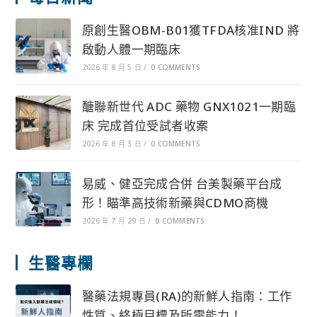
原創生醫OBM-B01獲TFDA核准IND 將
啟動人體一期臨床
2026 年 8 月 5 日
/
0 COMMENTS
醣聯新世代 ADC 藥物 GNX1021一期臨
床 完成首位受試者收案
2026 年 8 月 3 日
/
0 COMMENTS
易威、健亞完成合併 台美製藥平台成
形！瞄準高技術新藥與CDMO商機
2026 年 7 月 29 日
/
0 COMMENTS
生醫專欄
醫藥法規專員(RA)的新鮮人指南：工作
性質、終極目標及所需能力！