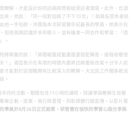
間瞭解，才能設計好的訪綱與問卷給受訪者填寫。此外，也須
出來，他說：「同一段對話錄了不下10次」！組員耘翌本身就
由他一手包辦。沛霖為本次研習營年紀最長的學員，她表示在
，但很高興認識許多年輕人，並有機會一同合作和學習：「透
」。
筠婷興奮的說：「將簡報變成動畫還要搭配聲音，過程收穫很
天！」湘芸表示在有限的時間內要將訪綱重新改寫十分令人抓
會才能對於這個職務有比較深入的瞭解。大志因工作關係被派
諒。
一個半月的活動，期間包含11小時的課程，除讓學員瞭解生技醫
專案企劃、提案、執行與管理，到新媒體行銷宣傳，以影片實
的學員於8月26日正式結業，研習營在愉快的學習心路分享與