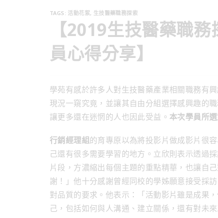
TAGS
:
活動花絮
,
生技醫藥職務探索
【2019生技醫藥職
員心得分享】
學苑有感於許多人對生技醫藥產業相關職務有興
現況一窺究竟，並讓其自由分組選擇感興趣的職
讓更多還在迷惘的人也因此受益。
本次學員所選
行銷經理組
的育專原以為將投影片做成影片很容
己還有很多需要學習的地方。立欣則表示透過採
片段，方濃縮出每個主題的重點精華，也讓自己
謝！」他十分感謝曾經同校的學姊願意接受採訪
對品質的要求。他表示：「活動影片雖是成果，
己，包括如何與人溝通、建立關係，還有對未來