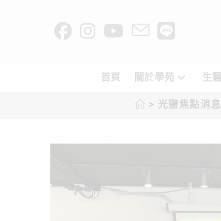
首頁
關於學苑
生醫
>
光鹽焦點消