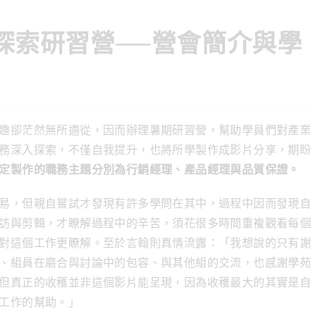
務探索研習營──營會簡介與學
趣卻茫然無所適從，因而辦理暑期研習營，幫助學員們對產業
務深入探索，不僅自我提升，也將所學製作成影片分享，期盼
定製作的職務主題分別為行銷經理、產品經理與品質保證。
易，但親自嘗試才發現有許多學問在其中，過程中因而發現自
訪與剪輯，才瞭解過程中的辛苦，須花很多時間重複觀看每個
對這個工作更瞭解。至於言翰則真情流露：「我想說的只有謝
、組員在磨合與討論中的包容、與其他組的交流，也感謝學苑
但真正的收穫並非這個影片能呈現，因為收穫最大的其實是自
工作的幫助。」