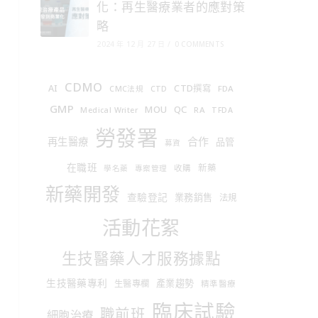
化：再生醫療業者的應對策
略
2024 年 12 月 27 日
/
0 COMMENTS
CDMO
AI
CTD撰寫
FDA
CMC法規
CTD
GMP
MOU
QC
RA
Medical Writer
TFDA
勞發署
合作
再生醫療
品管
募資
在職班
新藥
收購
學名藥
專案管理
新藥開發
查驗登記
業務銷售
法規
活動花絮
生技醫藥人才服務據點
生技醫藥專利
產業趨勢
生醫專欄
精準醫療
臨床試驗
職前班
細胞治療