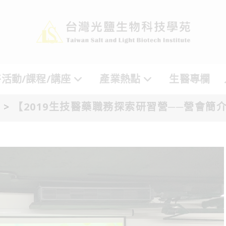
活動/課程/講座
產業熱點
生醫專欄
息
>
【2019生技醫藥職務探索研習營──營會簡