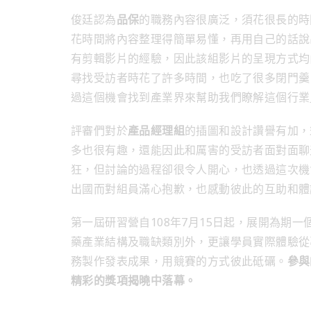
俊廷認為
品保
的職務內容很廣泛，須花很長的時
花時間將內容整理得簡單易懂，再用自己的話說
有剪輯影片的經驗，因此該組影片的呈現方式均
尋找受訪者時花了許多時間，也吃了很多閉門羹
過這個機會找到產業界來幫助我們瞭解這個行業
評審們對於
產品經理組
的插圖和設計讚譽有加，
多也很有趣，還能因此和厲害的受訪者面對面聊
狂，但討論的過程卻很令人開心，也透過這次機
出國而對組員滿心抱歉，也感動彼此的互助和體
第一屆研習營自108年7月15日起，展開為期
藥產業結構及職缺類別外，更讓學員實際體驗從
務製作發表成果，用競賽的方式彼此砥礪。
參與
精彩的獎項揭曉中落幕。