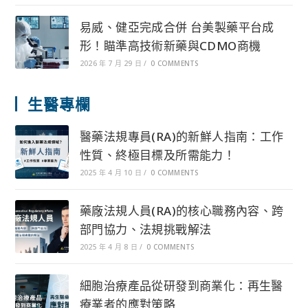
易威、健亞完成合併 台美製藥平台成
形！瞄準高技術新藥與CDMO商機
2026 年 7 月 29 日
/
0 COMMENTS
生醫專欄
醫藥法規專員(RA)的新鮮人指南：工作
性質、終極目標及所需能力！
2025 年 4 月 10 日
/
0 COMMENTS
藥廠法規人員(RA)的核心職務內容、跨
部門協力、法規挑戰解法
2025 年 4 月 8 日
/
0 COMMENTS
細胞治療產品從研發到商業化：再生醫
療業者的應對策略