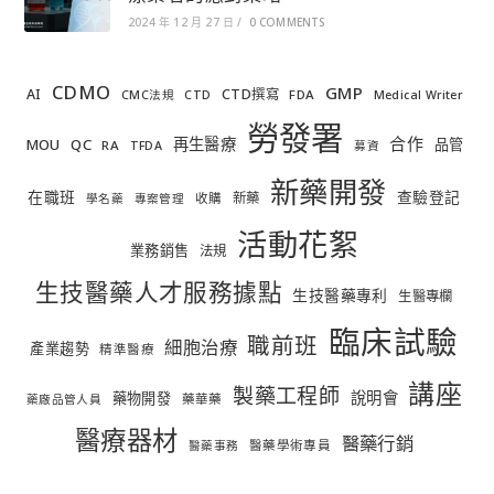
2024 年 12 月 27 日
/
0 COMMENTS
CDMO
GMP
AI
CTD撰寫
FDA
CMC法規
CTD
Medical Writer
勞發署
合作
再生醫療
MOU
QC
品管
RA
TFDA
募資
新藥開發
在職班
查驗登記
新藥
收購
學名藥
專案管理
活動花絮
業務銷售
法規
生技醫藥人才服務據點
生技醫藥專利
生醫專欄
臨床試驗
職前班
細胞治療
產業趨勢
精準醫療
講座
製藥工程師
說明會
藥物開發
藥華藥
藥廠品管人員
醫療器材
醫藥行銷
醫藥學術專員
醫藥事務