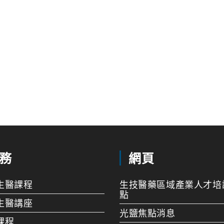
務
網頁
生醫課程
生技醫藥區域產業人才培
點
生醫講座
光鹽焦點消息
課程