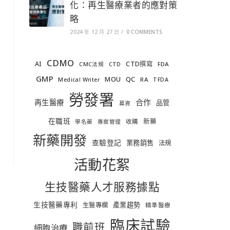
化：再生醫療業者的應對策
略
2024 年 12 月 27 日
/
0 COMMENTS
CDMO
AI
CTD撰寫
FDA
CMC法規
CTD
GMP
MOU
QC
RA
Medical Writer
TFDA
勞發署
合作
再生醫療
品管
募資
在職班
新藥
收購
學名藥
專案管理
新藥開發
查驗登記
業務銷售
法規
活動花絮
生技醫藥人才服務據點
生技醫藥專利
產業趨勢
生醫專欄
精準醫療
臨床試驗
職前班
細胞治療