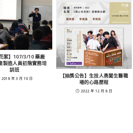
絮】107/3/10 藥廠
生產製造人員初階實務培
訓班
【抽獎公告】生技人勇闖生醫職
2018 年 3 月 10 日
場的心路歷程
2022 年 12 月 8 日