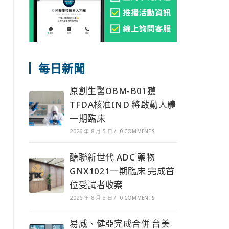
每日新聞
原創生醫OBM-B01獲
TFDA核准IND 將啟動人體
一期臨床
2026 年 8 月 5 日
/
0 COMMENTS
醣聯新世代 ADC 藥物
GNX1021一期臨床 完成首
位受試者收案
2026 年 8 月 3 日
/
0 COMMENTS
易威、健亞完成合併 台美