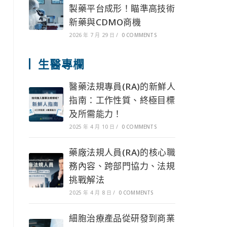
製藥平台成形！瞄準高技術
新藥與CDMO商機
2026 年 7 月 29 日
/
0 COMMENTS
生醫專欄
醫藥法規專員(RA)的新鮮人
指南：工作性質、終極目標
及所需能力！
2025 年 4 月 10 日
/
0 COMMENTS
藥廠法規人員(RA)的核心職
務內容、跨部門協力、法規
挑戰解法
2025 年 4 月 8 日
/
0 COMMENTS
細胞治療產品從研發到商業