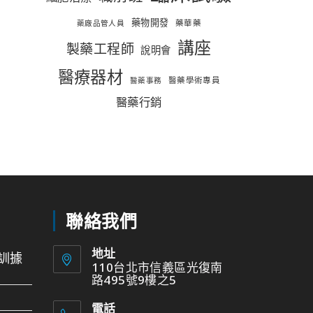
藥物開發
藥華藥
藥廠品管人員
講座
製藥工程師
說明會
醫療器材
醫藥學術專員
醫藥事務
醫藥行銷
聯絡我們
地址
訓據
110台北市信義區光復南
路495號9樓之5
電話