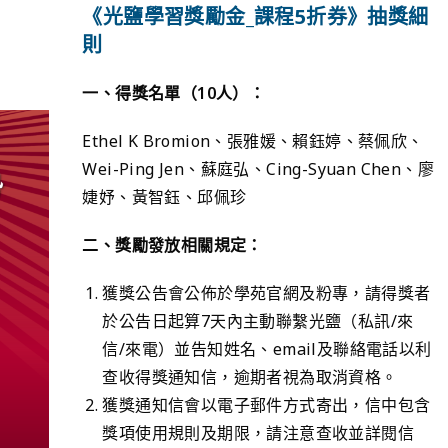
《光鹽學習獎勵金_課程5折券》抽獎細
則
一、得獎名單（10人）：
Ethel K Bromion、張雅媛、賴鈺婷、蔡佩欣、
Wei-Ping Jen、蘇庭弘、Cing-Syuan Chen、廖
婕妤、黃智鈺、邱佩珍
二、
獎勵發放相關規定：
獲獎公告會公佈於學苑官網及粉專，請得獎者
於公告日起算7天內主動聯繫光鹽（私訊/來
信/來電）並告知姓名、email及聯絡電話以利
查收得獎通知信，逾期者視為取消資格。
獲獎通知信會以電子郵件方式寄出，信中包含
獎項使用規則及期限，請注意查收並詳閱信