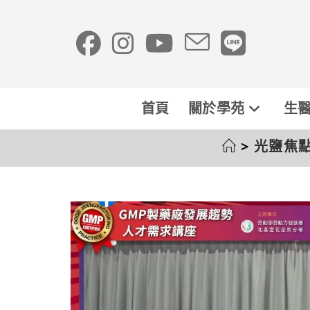
首頁
關於學苑
生醫
>
光鹽焦