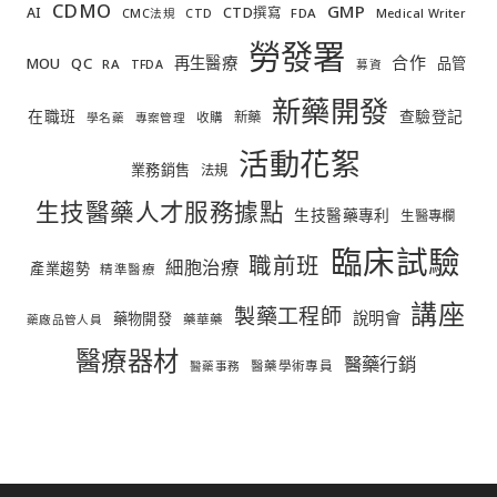
CDMO
GMP
AI
CTD撰寫
FDA
CMC法規
CTD
Medical Writer
勞發署
合作
再生醫療
MOU
QC
品管
RA
TFDA
募資
新藥開發
在職班
查驗登記
新藥
收購
學名藥
專案管理
活動花絮
業務銷售
法規
生技醫藥人才服務據點
生技醫藥專利
生醫專欄
臨床試驗
職前班
細胞治療
產業趨勢
精準醫療
講座
製藥工程師
說明會
藥物開發
藥華藥
藥廠品管人員
醫療器材
醫藥行銷
醫藥學術專員
醫藥事務