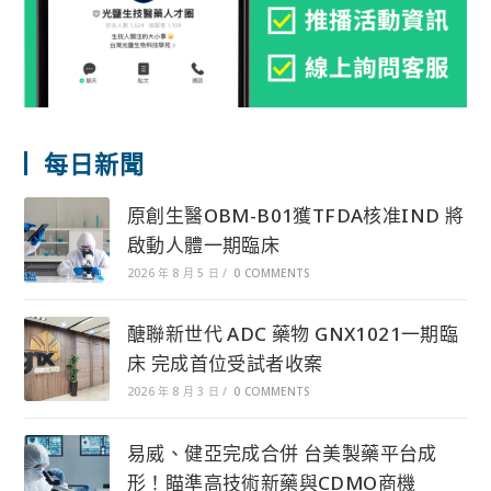
每日新聞
原創生醫OBM-B01獲TFDA核准IND 將
啟動人體一期臨床
2026 年 8 月 5 日
/
0 COMMENTS
醣聯新世代 ADC 藥物 GNX1021一期臨
床 完成首位受試者收案
2026 年 8 月 3 日
/
0 COMMENTS
易威、健亞完成合併 台美製藥平台成
形！瞄準高技術新藥與CDMO商機