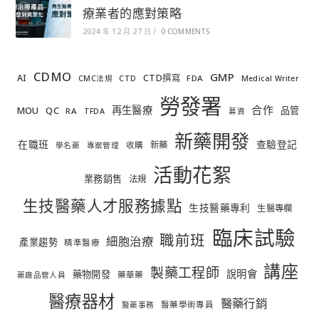
療業者的應對策略
2024 年 12 月 27 日
/
0 COMMENTS
CDMO
GMP
AI
CTD撰寫
FDA
CMC法規
CTD
Medical Writer
勞發署
合作
再生醫療
MOU
QC
品管
RA
TFDA
募資
新藥開發
在職班
查驗登記
新藥
收購
學名藥
專案管理
活動花絮
業務銷售
法規
生技醫藥人才服務據點
生技醫藥專利
生醫專欄
臨床試驗
職前班
細胞治療
產業趨勢
精準醫療
講座
製藥工程師
說明會
藥物開發
藥華藥
藥廠品管人員
醫療器材
醫藥行銷
醫藥學術專員
醫藥事務