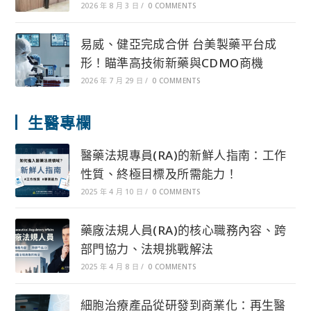
2026 年 8 月 3 日
/
0 COMMENTS
易威、健亞完成合併 台美製藥平台成
形！瞄準高技術新藥與CDMO商機
2026 年 7 月 29 日
/
0 COMMENTS
生醫專欄
醫藥法規專員(RA)的新鮮人指南：工作
性質、終極目標及所需能力！
2025 年 4 月 10 日
/
0 COMMENTS
藥廠法規人員(RA)的核心職務內容、跨
部門協力、法規挑戰解法
2025 年 4 月 8 日
/
0 COMMENTS
細胞治療產品從研發到商業化：再生醫