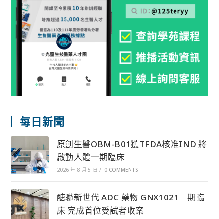
每日新聞
原創生醫OBM-B01獲TFDA核准IND 將
啟動人體一期臨床
2026 年 8 月 5 日
/
0 COMMENTS
醣聯新世代 ADC 藥物 GNX1021一期臨
床 完成首位受試者收案