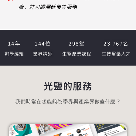
廠、許可證展延後等服務
14
年
144
位
298
堂
23 767
名
辦學經驗
業界講師
生醫產業課程
生技醫藥人才
光鹽的服務
我們時常在想能夠為學界與產業界做些什麼？