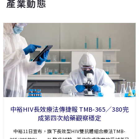
產業動態
中裕HIV長效療法傳捷報 TMB-365／380完
成第四次給藥觀察穩定
中裕11日宣布，旗下長效型HIV雙抗體組合療法TMB-