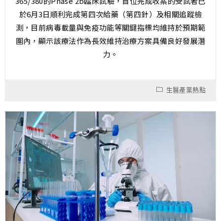
365/380的Phase 2b臨床試驗，首位完成收案的受試者已
於6月3日順利完成第四次給藥（第四針）及相關追蹤檢
測，目前病毒載量與免疫功能等關鍵指標均維持於預期範
圍內，顯示該療法作為長效維持治療方案具備良好發展潛
力。
生醫產業熱點