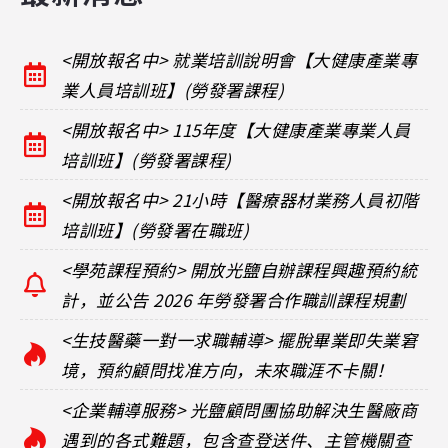
<開放報名中> 就業培訓說明會【大健康產業專
業人員培訓班】(勞發署課程)
<開放報名中> 115年度【大健康產業專業人員
培訓班】(勞發署課程)
<開放報名中> 21小時【醫療器材業務人員初階
培訓班】(勞發署在職班)
<學苑課程預約> 開放光鹽自辦課程興趣預約統
計，並公告 2026 年勞發署合作職訓課程規劃
<生技醫藥一對一求職輔導> 擺脫畢業即失業窘
境，預約顧問找准方向，未來職涯不卡關！
<企業輔導服務> 光鹽顧問團協助解決生醫廠商
遇到的各式難題，包含查登送件、主管機關查