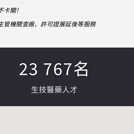
不卡關！
、主管機關查廠、許可證展延後等服務
23 767
名
生技醫藥人才