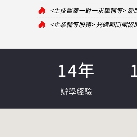
<生技醫藥一對一求職輔導> 
<企業輔導服務> 光鹽顧問團
14
年
辦學經驗