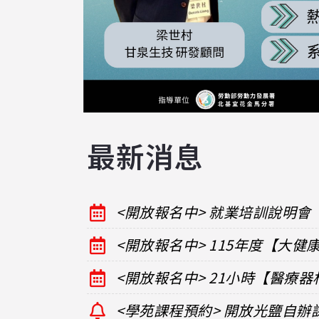
最新消息
<開放報名中> 就業培訓說明會
<開放報名中> 115年度【大
<開放報名中> 21小時【醫療
<學苑課程預約> 開放光鹽自辦