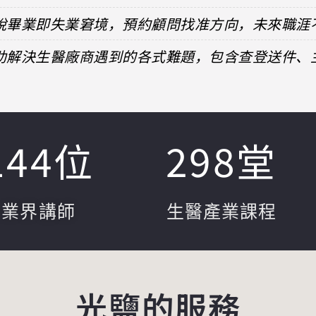
擺脫畢業即失業窘境，預約顧問找准方向，未來職涯
協助解決生醫廠商遇到的各式難題，包含查登送件
144
位
298
堂
業界講師
生醫產業課程
光鹽的服務