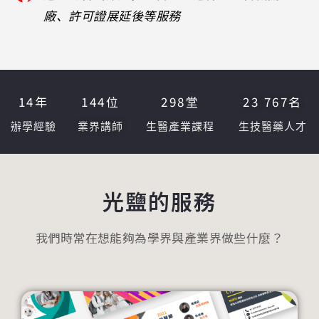
廠、許可證展延後等服務
14
年
144
位
298
堂
23 767
名
辦學經驗
業界講師
生醫產業課程
生技醫藥人才
光鹽的服務
我們時常在想能夠為學界與產業界做些什麼？