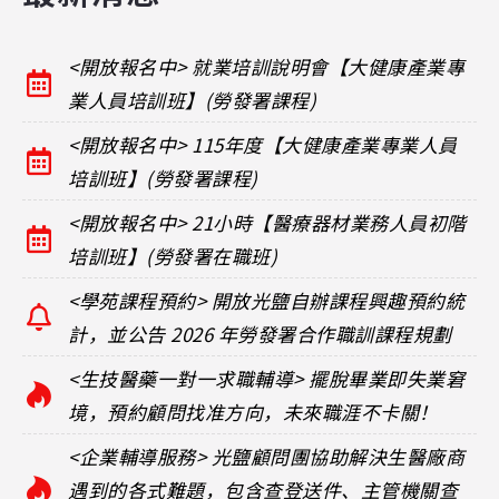
<開放報名中> 就業培訓說明會【大健康產業專
業人員培訓班】(勞發署課程)
<開放報名中> 115年度【大健康產業專業人員
培訓班】(勞發署課程)
<開放報名中> 21小時【醫療器材業務人員初階
培訓班】(勞發署在職班)
<學苑課程預約> 開放光鹽自辦課程興趣預約統
計，並公告 2026 年勞發署合作職訓課程規劃
<生技醫藥一對一求職輔導> 擺脫畢業即失業窘
境，預約顧問找准方向，未來職涯不卡關！
<企業輔導服務> 光鹽顧問團協助解決生醫廠商
遇到的各式難題，包含查登送件、主管機關查