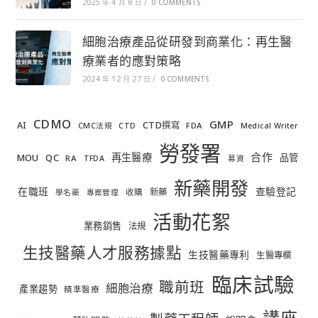
2025 年 4 月 8 日
/
0 COMMENTS
細胞治療產品從研發到商業化：再生醫
療業者的應對策略
2024 年 12 月 27 日
/
0 COMMENTS
CDMO
GMP
AI
CTD撰寫
FDA
CMC法規
CTD
Medical Writer
勞發署
合作
再生醫療
MOU
QC
品管
RA
TFDA
募資
新藥開發
在職班
查驗登記
新藥
收購
學名藥
專案管理
活動花絮
業務銷售
法規
生技醫藥人才服務據點
生技醫藥專利
生醫專欄
臨床試驗
職前班
細胞治療
產業趨勢
精準醫療
講座