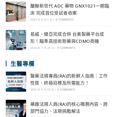
醣聯新世代 ADC 藥物 GNX1021一期臨
床 完成首位受試者收案
2026 年 8 月 3 日
/
0 COMMENTS
易威、健亞完成合併 台美製藥平台成
形！瞄準高技術新藥與CDMO商機
2026 年 7 月 29 日
/
0 COMMENTS
生醫專欄
醫藥法規專員(RA)的新鮮人指南：工作
性質、終極目標及所需能力！
2025 年 4 月 10 日
/
0 COMMENTS
藥廠法規人員(RA)的核心職務內容、跨
部門協力、法規挑戰解法