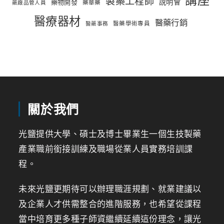
製藥工程師
說明會
藥物開發
藥華藥
藥廠品管人員
醫療器材
醫藥行銷
醫藥學術專員
醫藥事務
關於我們
光鹽提供大學、碩士及博士畢業生一個生技製藥
產業職前銜接訓練及職場從業人員實務培訓課
程。
未來光鹽更期待可以辦理職涯規劃、就業建議以
及企業人才供需整合的進階服務，也希望從課程
當中培育更多種子師資繼續延續這份理念，讓光